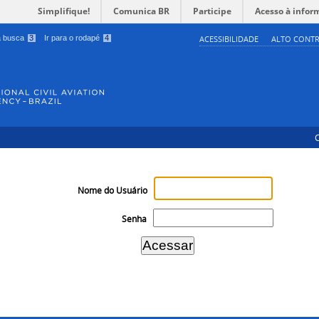
Simplifique!
Comunica BR
Participe
Acesso à infor
 a busca
3
Ir para o rodapé
4
ACESSIBILIDADE
ALTO CONTR
Nome do Usuário
Senha