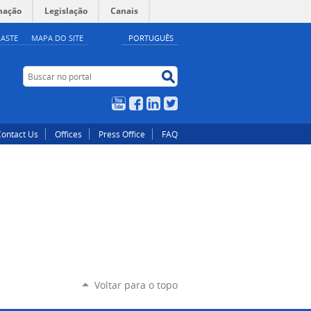
mação
Legislação
Canais
ASTE
MAPA DO SITE
PORTUGUÊS
Buscar no portal
Buscar no portal
YouTube
Facebook
LinkedIn
Twitter
Contact Us
Offices
Press Office
FAQ
Voltar para o topo