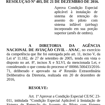
RESOLUÇÃO Nº 403, DE 21 DE DEZEMBRO DE 2016.
Aprova Condição Especial
aplicável à instalação de
sistema de retenção do
assento do piloto com
sistema inflável (
airbag
)
incorporado em sua porção
superior (arnês de ombro).
A DIRETORIA DA AGÊNCIA
NACIONAL DE AVIAÇÃO CIVIL - ANAC
, no exercício
da competência que lhe foi outorgada pelo art. 11, inciso V, da
Lei nº 11.182, de 27 de setembro de 2005, tendo em vista o
disposto no art. 8º, incisos X e XLVI, da mencionada Lei, e
considerando o que consta do processo nº 00066.500433/2016-
71, deliberado e aprovado na 4ª Reunião Extraordinária
Deliberativa da Diretoria, realizada em 20 de dezembro de
2016,
RESOLVE:
Art. 1º Aprovar a Condição Especial CE/SC 23-
011, intitulada “Condição Especial Aplicável à Instalação de
Sistema de Retenção do Assento do Piloto com Sistema