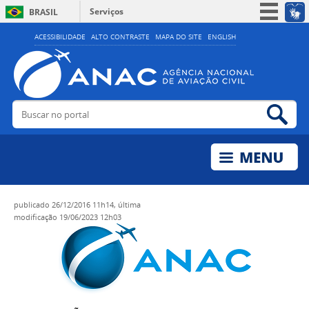
Serviços
BRASIL
Simplifique!
ACESSIBILIDADE
ALTO CONTRASTE
MAPA DO SITE
ENGLISH
Participe
Acesso à informação
Legislação
Buscar no portal
Bus
Canais
publicado
26/12/2016 11h14,
última
modificação
19/06/2023 12h03