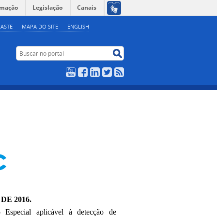
rmação
Legislação
Canais
ASTE
MAPA DO SITE
ENGLISH
Buscar no portal
Buscar no portal
YouTube
Facebook
LinkedIn
Twitter
RSS
DE 2016.
 Especial aplicável à detecção de