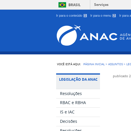
Serviços
BRASIL
Ir para o conteúdo
1
Ir para o menu
2
Ir para
VOCÊ ESTÁ AQUI:
PÁGINA INICIAL
>
ASSUNTOS
>
LE
publicado
2
LEGISLAÇÃO DA ANAC
Resoluções
RBAC e RBHA
IS e IAC
Decisões
Resoluções