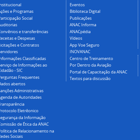
nstitucional
Eventos
Ações e Programas
Biblioteca Digital
articipação Social
Publicações
Auditorias
ANAC Informa
Convênios e transferências
ANACpédia
Receitas e Despesas
Vídeos
icitações e Contratos
App Voe Seguro
Servidores
INOVANAC
Informações Classificadas
Centro de Treinamento
Serviço de Informações ao
Por Dentro da Aviação
idadão - SIC
Portal de Capacitação da ANAC
Perguntas Frequentes
Textos para discussão
Dados abertos
Sanções Administrativas
Agenda de Autoridades
Transparência
Protocolo Eletrêonico
Segurança da Informação
Comissão de Ética da ANAC
Política de Relacionamento na
Redes Sociais