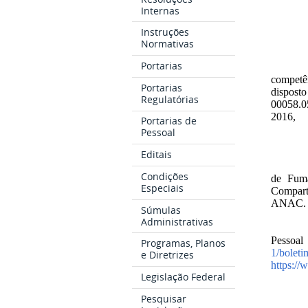
Internas
Instruções
Normativas
Portarias
competên
Portarias
dispost
Regulatórias
00058.05
2016,
Portarias de
Pessoal
Editais
Condições
de Fuma
Especiais
Comparti
ANAC.
Súmulas
Administrativas
Pessoal
Programas, Planos
1/boleti
e Diretrizes
https://
Legislação Federal
Pesquisar