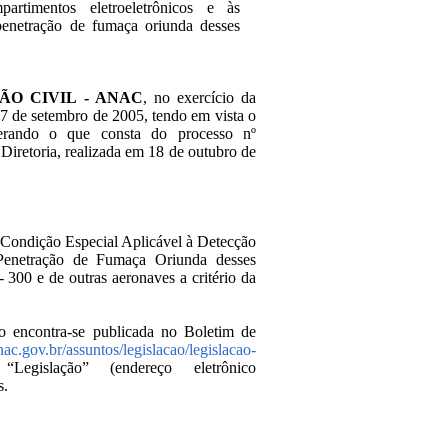
artimentos eletroeletrônicos e às
penetração de fumaça oriunda desses
ÃO CIVIL - ANAC
, no exercício da
 27 de setembro de 2005, tendo em vista o
erando o que consta do processo nº
iretoria, realizada em 18 de outubro de
“Condição Especial Aplicável à Detecção
 Penetração de Fumaça Oriunda desses
 300 e de outras aeronaves a critério da
go encontra-se publicada no Boletim de
ac.gov.br/assuntos/legislacao/legislacao-
gislação” (endereço eletrônico
s.