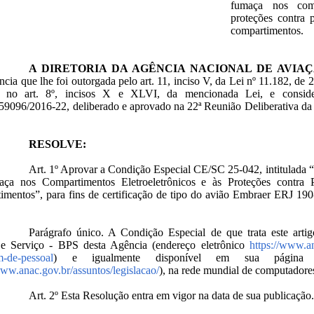
fumaça nos comp
proteções contra 
compartimentos.
A DIRETORIA DA AGÊNCIA NACIONAL DE AVIAÇ
cia que lhe foi outorgada pelo art. 11, inciso V, da Lei nº 11.182, de
o no art. 8º, incisos X e XLVI, da mencionada Lei, e consid
9096/2016-22, deliberado e aprovado na 22ª Reunião Deliberativa da D
RESOLVE:
Art. 1º Aprovar a Condição Especial CE/SC 25-042, intitulada 
ça nos Compartimentos Eletroeletrônicos e às Proteções contra
mentos”, para fins de certificação de tipo do avião Embraer ERJ 190-
Parágrafo único. A Condição Especial de que trata este arti
 e Serviço - BPS desta Agência (endereço eletrônico
https://www.an
m-de-pessoal
) e igualmente disponível em sua página “Le
www.anac.gov.br/assuntos/legislacao/
), na rede mundial de computadore
Art. 2º Esta Resolução entra em vigor na data de sua publicação.