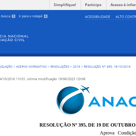
Simplifique!
Participe
Acesso à info
 a busca
3
Ir para o rodapé
4
ACESSIBILIDADE
ALTO CONTR
GISLAÇÃO
>
ACERVO NORMATIVO
>
RESOLUÇÕES
>
2016
>
RESOLUÇÃO Nº 395, 19/10/2016
4/10/2016 11h31,
última modificação
19/06/2023 12h08
RESOLUÇÃO Nº 395, DE 19 DE OUTUBRO 
Aprova Condição