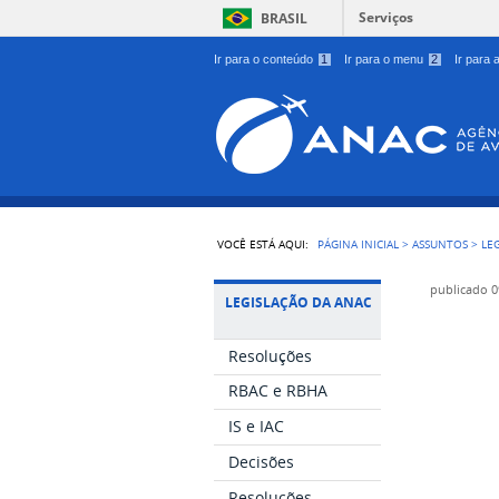
Serviços
BRASIL
Ir para o conteúdo
1
Ir para o menu
2
Ir para
VOCÊ ESTÁ AQUI:
PÁGINA INICIAL
>
ASSUNTOS
>
LE
publicado
0
LEGISLAÇÃO DA ANAC
Resoluções
RBAC e RBHA
IS e IAC
Decisões
Resoluções