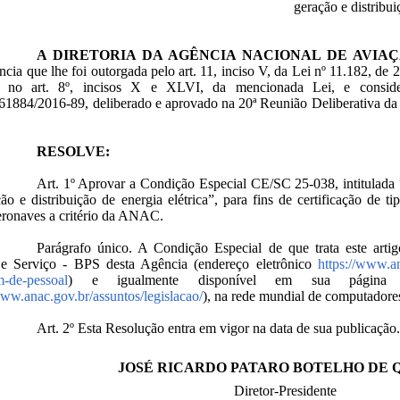
geração e distribui
A DIRETORIA DA AGÊNCIA NACIONAL DE AVIAÇ
cia que lhe foi outorgada pelo art. 11, inciso V, da Lei nº 11.182, de
o no art. 8º, incisos X e XLVI, da mencionada Lei, e consid
1884/2016-89, deliberado e aprovado na 20ª Reunião Deliberativa da D
RESOLVE:
Art. 1º Aprovar a Condição Especial CE/SC 25-038, intitulada 
ão e distribuição de energia elétrica”, para fins de certificação de
eronaves a critério da ANAC.
Parágrafo único. A Condição Especial de que trata este arti
 e Serviço - BPS desta Agência (endereço eletrônico
https://www.an
m-de-pessoal
) e igualmente disponível em sua página “Le
www.anac.gov.br/assuntos/legislacao/
), na rede mundial de computadore
Art. 2º Esta Resolução entra em vigor na data de sua publicação.
JOSÉ RICARDO PATARO BOTELHO DE 
Diretor-Presidente