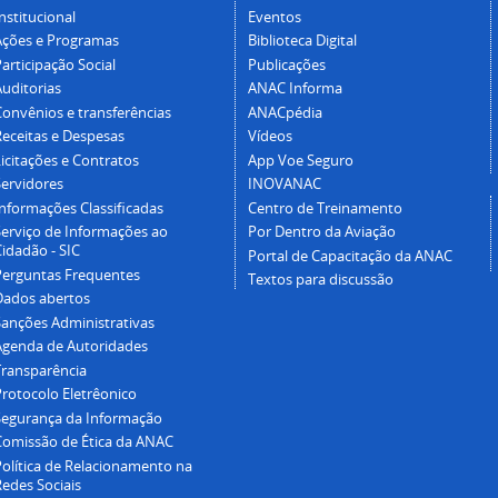
nstitucional
Eventos
Ações e Programas
Biblioteca Digital
articipação Social
Publicações
Auditorias
ANAC Informa
Convênios e transferências
ANACpédia
Receitas e Despesas
Vídeos
icitações e Contratos
App Voe Seguro
Servidores
INOVANAC
Informações Classificadas
Centro de Treinamento
Serviço de Informações ao
Por Dentro da Aviação
idadão - SIC
Portal de Capacitação da ANAC
Perguntas Frequentes
Textos para discussão
Dados abertos
Sanções Administrativas
Agenda de Autoridades
Transparência
Protocolo Eletrêonico
Segurança da Informação
Comissão de Ética da ANAC
Política de Relacionamento na
Redes Sociais