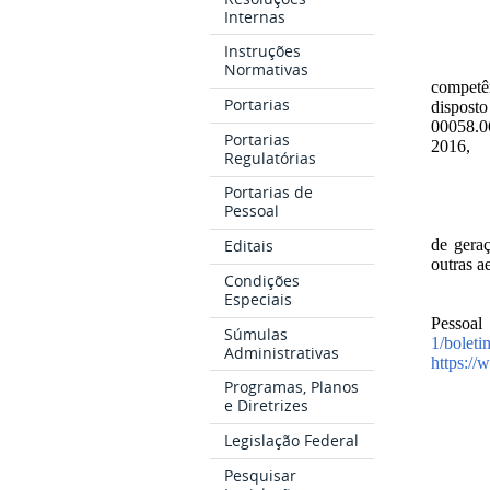
Internas
Instruções
Normativas
competên
Portarias
dispost
00058.06
Portarias
2016,
Regulatórias
Portarias de
Pessoal
Editais
de geraç
outras a
Condições
Especiais
Pessoal
Súmulas
1/boleti
Administrativas
https://
Programas, Planos
e Diretrizes
Legislação Federal
Pesquisar