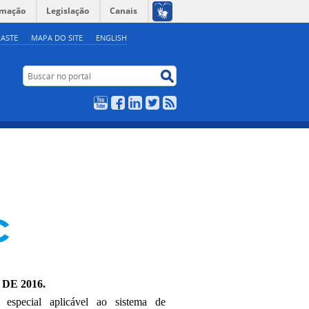
rmação
Legislação
Canais
ASTE
MAPA DO SITE
ENGLISH
Buscar no portal
Buscar no portal
YouTube
Facebook
LinkedIn
Twitter
RSS
DE 2016
.
 especial aplicável ao sistema de