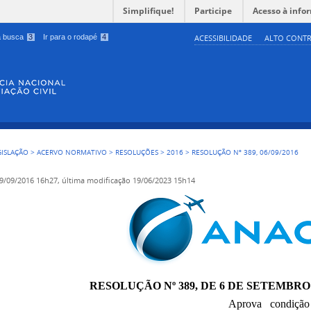
Simplifique!
Participe
Acesso à info
 a busca
3
Ir para o rodapé
4
ACESSIBILIDADE
ALTO CONTR
GISLAÇÃO
>
ACERVO NORMATIVO
>
RESOLUÇÕES
>
2016
>
RESOLUÇÃO Nº 389, 06/09/2016
9/09/2016 16h27,
última modificação
19/06/2023 15h14
RESOLUÇÃO Nº 389,
DE 6 DE SETEMBRO 
Aprova condição