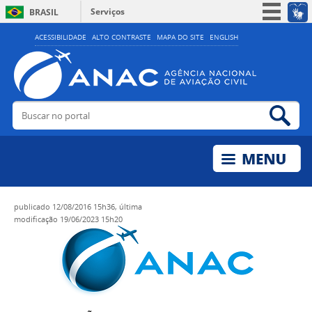
Serviços
BRASIL
Simplifique!
ACESSIBILIDADE
ALTO CONTRASTE
MAPA DO SITE
ENGLISH
Participe
Acesso à informação
Legislação
Buscar no portal
Bus
Canais
publicado
12/08/2016 15h36,
última
modificação
19/06/2023 15h20