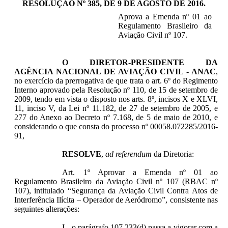
RESOLUÇÃO Nº 385, DE 9 DE AGOSTO DE 2016
.
Aprova a Emenda nº 01 ao
Regulamento Brasileiro da
Aviação Civil nº 107.
O DIRETOR-PRESIDENTE DA
AGÊNCIA NACIONAL DE AVIAÇÃO CIVIL - ANAC
,
no exercício da prerrogativa de que trata o art. 6º do Regimento
Interno aprovado pela Resolução nº 110, de 15 de setembro de
2009, tendo em vista o disposto nos arts. 8º, incisos X e XLVI,
11, inciso V, da Lei nº 11.182, de 27 de setembro de 2005, e
277 do Anexo ao Decreto nº 7.168, de 5 de maio de 2010, e
considerando o que consta do processo nº 00058.072285/2016-
91,
RESOLVE
,
ad referendum
da Diretoria:
Art. 1º Aprovar a Emenda nº 01 ao
Regulamento Brasileiro da Aviação Civil nº 107 (RBAC nº
107), intitulado “Segurança da Aviação Civil Contra Atos de
Interferência Ilícita – Operador de Aeródromo”, consistente nas
seguintes alterações:
I - o parágrafo 107.233(d) passa a vigorar com a