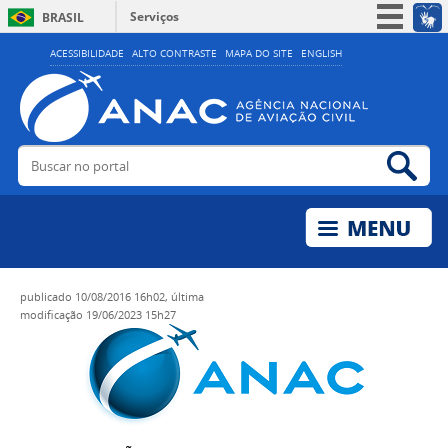
Serviços
BRASIL
Simplifique!
ACESSIBILIDADE
ALTO CONTRASTE
MAPA DO SITE
ENGLISH
Participe
Acesso à informação
Legislação
Buscar no portal
Bus
Canais
publicado
10/08/2016 16h02,
última
modificação
19/06/2023 15h27