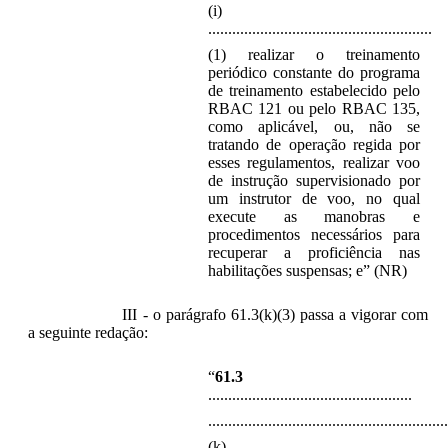
(i)
........................................................
(1) realizar o treinamento
periódico constante do programa
de treinamento estabelecido pelo
RBAC 121 ou pelo RBAC 135,
como aplicável, ou, não se
tratando de operação regida por
esses regulamentos, realizar voo
de instrução supervisionado por
um instrutor de voo, no qual
execute as manobras e
procedimentos necessários para
recuperar a proficiência nas
habilitações suspensas; e” (NR)
III - o parágrafo 61.3(k)(3) passa a vigorar com
a seguinte redação:
“
61.3
...................................................
............................................................
(k)