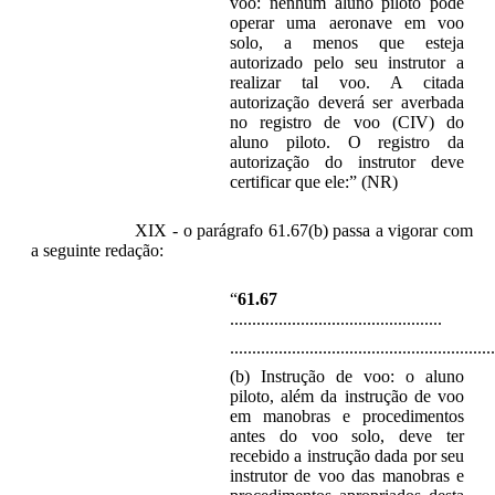
voo: nenhum aluno piloto pode
operar uma aeronave em voo
solo, a menos que esteja
autorizado pelo seu instrutor a
realizar tal voo. A citada
autorização deverá ser averbada
no registro de voo (CIV) do
aluno piloto. O registro da
autorização do instrutor deve
certificar que ele:” (NR)
XIX - o parágrafo 61.67(b) passa a vigorar com
a seguinte redação:
“
61.67
................................................
............................................................
(b) Instrução de voo: o aluno
piloto, além da instrução de voo
em manobras e procedimentos
antes do voo solo, deve ter
recebido a instrução dada por seu
instrutor de voo das manobras e