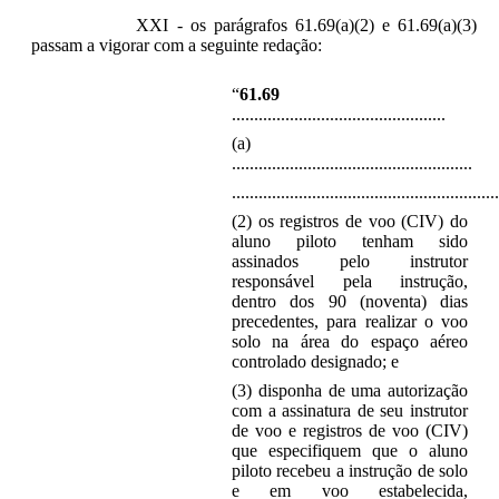
XXI - os parágrafos 61.69(a)(2) e 61.69(a)(3)
passam a vigorar com a seguinte redação:
“
61.69
................................................
(a)
......................................................
............................................................
(2) os registros de voo (CIV) do
aluno piloto tenham sido
assinados pelo instrutor
responsável pela instrução,
dentro dos 90 (noventa) dias
precedentes, para realizar o voo
solo na área do espaço aéreo
controlado designado; e
(3) disponha de uma autorização
com a assinatura de seu instrutor
de voo e registros de voo (CIV)
que especifiquem que o aluno
piloto recebeu a instrução de solo
e em voo estabelecida,