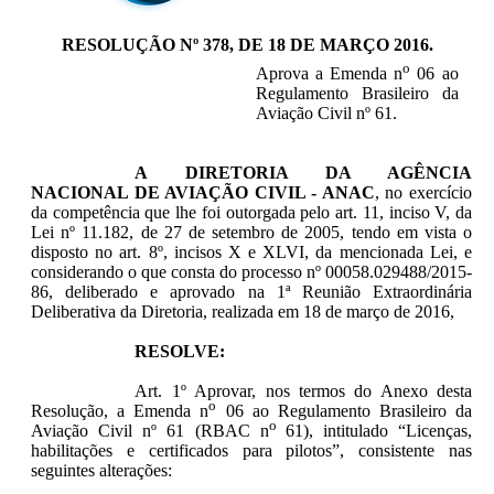
RESOLUÇÃO Nº 378, DE 18 DE MARÇO 2016
.
o
Aprova a Emenda n
06 ao
Regulamento Brasileiro da
Aviação Civil nº 61.
A DIRETORIA DA AGÊNCIA
NACIONAL DE AVIAÇÃO CIVIL - ANAC
, no exercício
da competência que lhe foi outorgada pelo art. 11, inciso V, da
Lei nº 11.182, de 27 de setembro de 2005, tendo em vista o
disposto no art. 8º, incisos X e XLVI, da mencionada Lei, e
considerando o que consta do processo nº 00058.029488/2015-
86, deliberado e aprovado na 1ª Reunião Extraordinária
Deliberativa da Diretoria, realizada em 18 de março de 2016,
RESOLVE:
Art. 1º Aprovar, nos termos do Anexo desta
o
Resolução, a Emenda n
06 ao Regulamento Brasileiro da
o
Aviação Civil nº 61 (RBAC n
61), intitulado “Licenças,
habilitações e certificados para pilotos”, consistente nas
seguintes alterações: