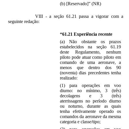
(b) [Reservado]” (NR)
VIII - a seção 61.21 passa a vigorar com a
seguinte redação:
“61.21 Experiência recente
(a) Não obstante os prazos
estabelecidos na seção 61.19
deste Regulamento, nenhum
piloto pode atuar como piloto em
comando de uma aeronave, a
menos que dentro dos 90
(noventa) dias precedentes tenha
realizado:
(1) para operações em voo
diurno: no mínimo, 3 (três)
decolagens e 3 (três)
aterrissagens no período diurno
ou noturno, durante as quais
tenha efetivamente operado os
comandos da aeronave da mesma
categoria e classe/tipo;