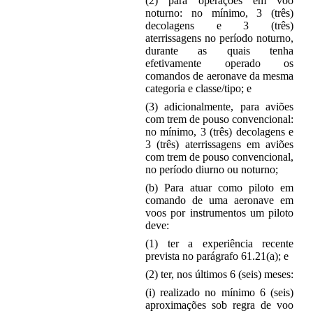
(2) para operações em voo
noturno: no mínimo, 3 (três)
decolagens e 3 (três)
aterrissagens no período noturno,
durante as quais tenha
efetivamente operado os
comandos de aeronave da mesma
categoria e classe/tipo; e
(3) adicionalmente, para aviões
com trem de pouso convencional:
no mínimo, 3 (três) decolagens e
3 (três) aterrissagens em aviões
com trem de pouso convencional,
no período diurno ou noturno;
(b) Para atuar como piloto em
comando de uma aeronave em
voos por instrumentos um piloto
deve:
(1) ter a experiência recente
prevista no parágrafo 61.21(a); e
(2) ter, nos últimos 6 (seis) meses:
(i) realizado no mínimo 6 (seis)
aproximações sob regra de voo