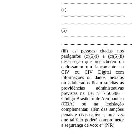
............................................................
(c)
......................................................
............................................................
(5)
......................................................
............................................................
(iii) as pessoas citadas nos
parágrafos (c)(5)(i) e (c)(5)(ii)
desta seção que preencherem ou
endossarem um lançamento na
CIV ou CIV Digital com
informações ou dados inexatos
ou adulterados ficam sujeitas às
providências administrativas
previstas na Lei nº 7.565/86 -
Código Brasileiro de Aeronáutica
(CBA) ou na legislação
complementar, além das sanções
penais e civis cabíveis, uma vez
que tal fato poderá comprometer
a segurança de voo; e” (NR)