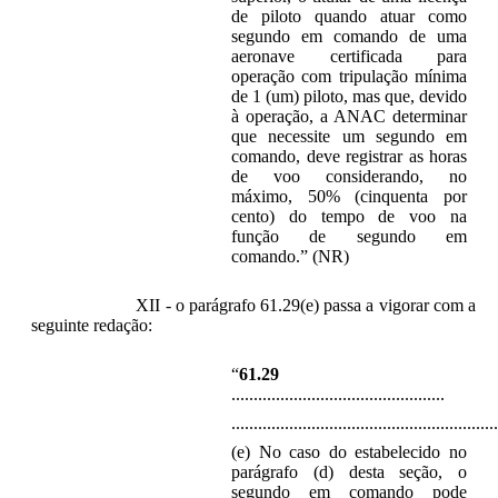
de piloto quando atuar como
segundo em comando de uma
aeronave certificada para
operação com tripulação mínima
de 1 (um) piloto, mas que, devido
à operação, a ANAC determinar
que necessite um segundo em
comando, deve registrar as horas
de voo considerando, no
máximo, 50% (cinquenta por
cento) do tempo de voo na
função de segundo em
comando.” (NR)
XII - o parágrafo 61.29(e) passa a vigorar com a
seguinte redação:
“
61.29
................................................
............................................................
(e) No caso do estabelecido no
parágrafo (d) desta seção, o
segundo em comando pode