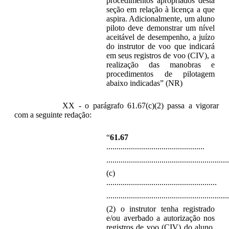
procedimentos apropriados desta
seção em relação à licença a que
aspira. Adicionalmente, um aluno
piloto deve demonstrar um nível
aceitável de desempenho, a juízo
do instrutor de voo que indicará
em seus registros de voo (CIV), a
realização das manobras e
procedimentos de pilotagem
abaixo indicadas” (NR)
XX - o parágrafo 61.67(c)(2) passa a vigorar
com a seguinte redação:
“
61.67
................................................
............................................................
(c)
......................................................
............................................................
(2) o instrutor tenha registrado
e/ou averbado a autorização nos
registros de voo (CIV) do aluno,