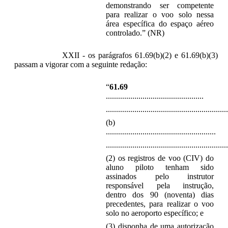
demonstrando ser competente
para realizar o voo solo nessa
área específica do espaço aéreo
controlado.” (NR)
XXII - os parágrafos 61.69(b)(2) e 61.69(b)(3)
passam a vigorar com a seguinte redação:
“
61.69
................................................
............................................................
(b)
......................................................
............................................................
(2) os registros de voo (CIV) do
aluno piloto tenham sido
assinados pelo instrutor
responsável pela instrução,
dentro dos 90 (noventa) dias
precedentes, para realizar o voo
solo no aeroporto específico; e
(3) disponha de uma autorização