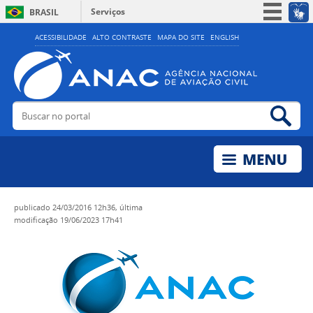
Serviços
BRASIL
Simplifique!
ACESSIBILIDADE
ALTO CONTRASTE
MAPA DO SITE
ENGLISH
Participe
Acesso à informação
Legislação
Buscar no portal
Bus
Canais
publicado
24/03/2016 12h36,
última
modificação
19/06/2023 17h41