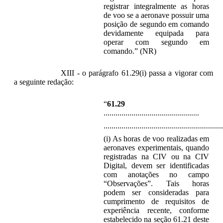
registrar integralmente as horas
de voo se a aeronave possuir uma
posição de segundo em comando
devidamente equipada para
operar com segundo em
comando.” (NR)
XIII - o parágrafo 61.29(i) passa a vigorar com
a seguinte redação:
“
61.29
................................................
............................................................
(i) As horas de voo realizadas em
aeronaves experimentais, quando
registradas na CIV ou na CIV
Digital, devem ser identificadas
com anotações no campo
“Observações”. Tais horas
podem ser consideradas para
cumprimento de requisitos de
experiência recente, conforme
estabelecido na seção 61.21 deste