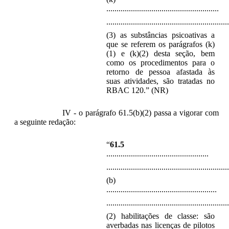
.......................................................
............................................................
(3) as substâncias psicoativas a
que se referem os parágrafos (k)
(1) e (k)(2) desta seção, bem
como os procedimentos para o
retorno de pessoa afastada às
suas atividades, são tratadas no
RBAC 120.” (NR)
IV - o parágrafo 61.5(b)(2) passa a vigorar com
a seguinte redação:
“
61.5
..................................................
............................................................
(b)
......................................................
............................................................
(2) habilitações de classe: são
averbadas nas licenças de pilotos