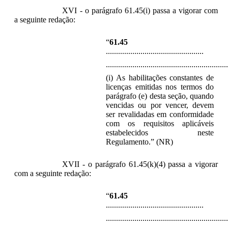
XVI - o parágrafo 61.45(i) passa a vigorar com
a seguinte redação:
“
61.45
................................................
............................................................
(i) As habilitações constantes de
licenças emitidas nos termos do
parágrafo (e) desta seção, quando
vencidas ou por vencer, devem
ser revalidadas em conformidade
com os requisitos aplicáveis
estabelecidos neste
Regulamento.” (NR)
XVII - o parágrafo 61.45(k)(4) passa a vigorar
com a seguinte redação:
“
61.45
................................................
............................................................