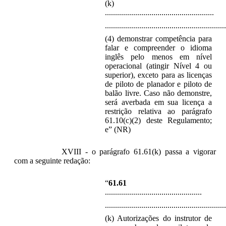
(k)
......................................................
............................................................
(4) demonstrar competência para
falar e compreender o idioma
inglês pelo menos em nível
operacional (atingir Nível 4 ou
superior), exceto para as licenças
de piloto de planador e piloto de
balão livre. Caso não demonstre,
será averbada em sua licença a
restrição relativa ao parágrafo
61.10(c)(2) deste Regulamento;
e” (NR)
XVIII - o parágrafo 61.61(k) passa a vigorar
com a seguinte redação:
“
61.61
................................................
............................................................
(k) Autorizações do instrutor de