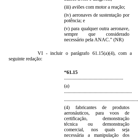
(iii) aviões com motor a reação;
(iv) aeronaves de sustentação por
potência; e
(v) para qualquer outra aeronave,
sempre que considerado
necessário pela ANAC.” (NR)
VI - incluir o parágrafo 61.15(a)(4), com a
seguinte redação:
“61.15
................................................
(a)
.......................................................
............................................................
(4) fabricantes de produtos
aeronáuticos, para voos de
certificação, demonstração
técnica ou demonstração
comercial, nos quais seja
necessária a manipulação dos