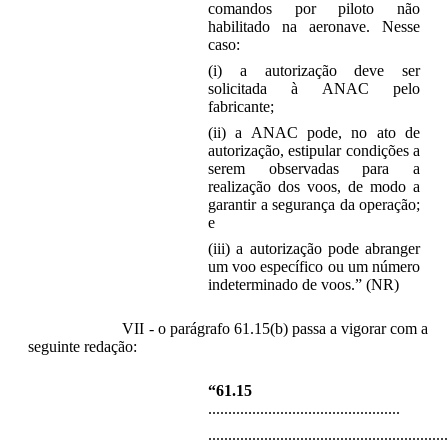
comandos por piloto não
habilitado na aeronave. Nesse
caso:
(i) a autorização deve ser
solicitada à ANAC pelo
fabricante;
(ii) a ANAC pode, no ato de
autorização, estipular condições a
serem observadas para a
realização dos voos, de modo a
garantir a segurança da operação;
e
(iii) a autorização pode abranger
um voo específico ou um número
indeterminado de voos.” (NR)
VII - o parágrafo 61.15(b) passa a vigorar com a
seguinte redação:
“61.15
................................................
............................................................