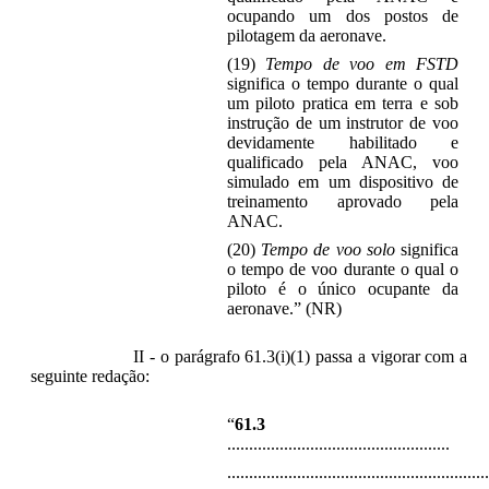
ocupando um dos postos de
pilotagem da aeronave.
(19)
Tempo de voo em FSTD
significa o tempo durante o qual
um piloto pratica em terra e sob
instrução de um instrutor de voo
devidamente habilitado e
qualificado pela ANAC, voo
simulado em um dispositivo de
treinamento aprovado pela
ANAC.
(20)
Tempo de voo solo
significa
o tempo de voo durante o qual o
piloto é o único ocupante da
aeronave.” (NR)
II - o parágrafo 61.3(i)(1) passa a vigorar com a
seguinte redação:
“
61.3
...................................................
............................................................