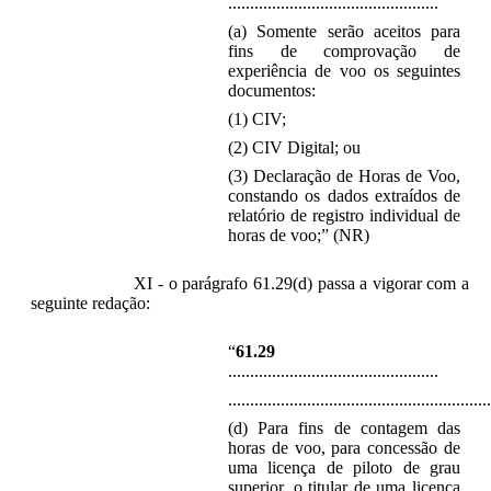
................................................
(a) Somente serão aceitos para
fins de comprovação de
experiência de voo os seguintes
documentos:
(1) CIV;
(2) CIV Digital; ou
(3) Declaração de Horas de Voo,
constando os dados extraídos de
relatório de registro individual de
horas de voo;” (NR)
XI - o parágrafo 61.29(d) passa a vigorar com a
seguinte redação:
“
61.29
................................................
............................................................
(d) Para fins de contagem das
horas de voo, para concessão de
uma licença de piloto de grau
superior, o titular de uma licença