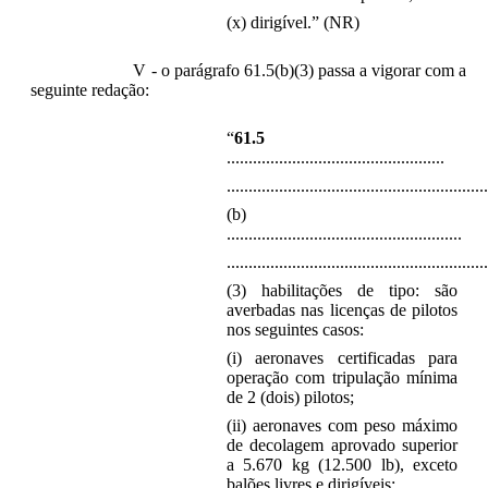
(x) dirigível.” (NR)
V - o parágrafo 61.5(b)(3) passa a vigorar com a
seguinte redação:
“
61.5
..................................................
............................................................
(b)
......................................................
............................................................
(3) habilitações de tipo: são
averbadas nas licenças de pilotos
nos seguintes casos:
(i) aeronaves certificadas para
operação com tripulação mínima
de 2 (dois) pilotos;
(ii) aeronaves com peso máximo
de decolagem aprovado superior
a 5.670 kg (12.500 lb), exceto
balões livres e dirigíveis;