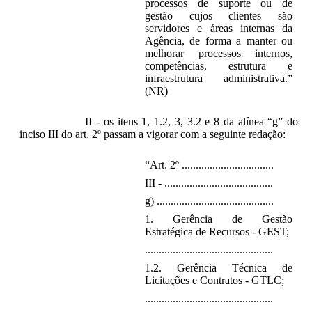
processos de suporte ou de
gestão cujos clientes são
servidores e áreas internas da
Agência, de forma a manter ou
melhorar processos internos,
competências, estrutura e
infraestrutura administrativa.”
(NR)
II - os itens 1, 1.2, 3, 3.2 e 8 da alínea “g” do
inciso III do art. 2º passam a vigorar com a seguinte redação:
“Art. 2º .................................
III - .......................................
g) ..........................................
1. Gerência de Gestão
Estratégica de Recursos - GEST;
..............................................
1.2. Gerência Técnica de
Licitações e Contratos - GTLC;
..............................................