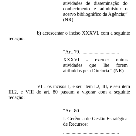
atividades de disseminação do
conhecimento e administrar o
acervo bibliográfico da Agência;”
(NR)
b) acrescentar o inciso XXXVI, com a seguinte
redação:
“Art. 79. ...............................
XXXVI - exercer outras
atividades que lhe forem
atribuídas pela Diretoria.” (NR)
VI - os incisos I, e seu item I.2, III, e seu item
III.2, e VIII do art. 80 passam a vigorar com a seguinte
redação:
“Art. 80. ...............................
I. Gerência de Gestão Estratégica
de Recursos:
..............................................