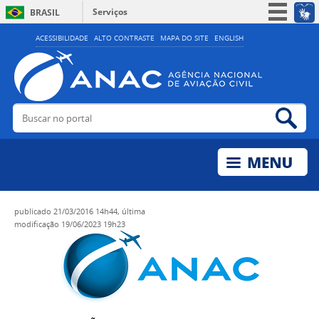
Serviços
BRASIL
Simplifique!
ACESSIBILIDADE
ALTO CONTRASTE
MAPA DO SITE
ENGLISH
Participe
Acesso à informação
Legislação
Buscar no portal
Bus
Canais
publicado
21/03/2016 14h44,
última
modificação
19/06/2023 19h23