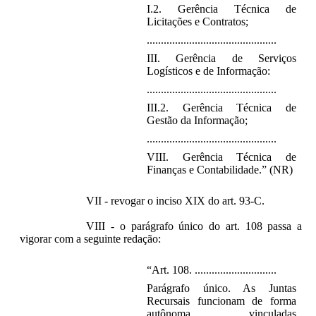
I.2. Gerência Técnica de
Licitações e Contratos;
..............................................
III. Gerência de Serviços
Logísticos e de Informação:
..............................................
III.2. Gerência Técnica de
Gestão da Informação;
..............................................
VIII. Gerência Técnica de
Finanças e Contabilidade.” (NR)
VII - revogar o inciso XIX do art. 93-C.
VIII - o parágrafo único do art. 108 passa a
vigorar com a seguinte redação:
“Art. 108. .............................
Parágrafo único. As Juntas
Recursais funcionam de forma
autônoma, vinculadas