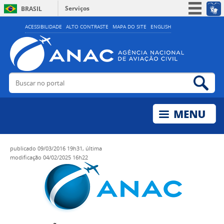
Serviços
BRASIL
Simplifique!
ACESSIBILIDADE
ALTO CONTRASTE
MAPA DO SITE
ENGLISH
Participe
Acesso à informação
Legislação
Buscar no portal
Bus
Canais
publicado
09/03/2016 19h31,
última
modificação
04/02/2025 16h22