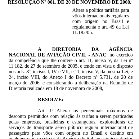
RESOLUÇÃO Nº 061, DE 20 DE NOVEMBRO DE 2008.
Altera a política tarifária para
vôos internacionais regulares
com origem no Brasil e
regulamenta o art. 49 da Lei
11.182/05.
A DIRETORIA DA AGÊNCIA
NACIONAL DE AVIAÇÃO CIVIL - ANAC
, no exercíco
da competência que lhe confere o art. 11, inciso V, da Lei nº
11.182, de 27 de setembro de 2005, e tendo em vista o disposto
nos arts. 8º, incisos I, IV e VII, e 11, inciso V, da mesma Lei, e
24, inciso VIII, do Anexo I do Decreto nº 5.731, de 20 de
março de 2006, e considerando a deliberação na Reunião de
Diretoria realizada em 18 de novembro de 2008,
RESOLVE:
Art. 1º Alterar os percentuais máximos de
desconto permitidos com relação às tarifas a serem praticadas
pelas empresas, brasileiras e estrangeiras, exploradoras de
serviços de transporte aéreo público regular internacional de
passageiro para vôos com origem no Brasil e destino em
qualquer país, exceto os da América do Sul, em serviços diretos