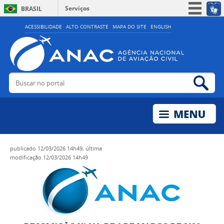
Serviços
BRASIL
Simplifique!
ACESSIBILIDADE
ALTO CONTRASTE
MAPA DO SITE
ENGLISH
Participe
Acesso à informação
Legislação
Buscar no portal
Bus
Canais
publicado
12/03/2026 14h49,
última
modificação
12/03/2026 14h49