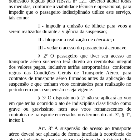
doméstico regidas pelo RBAC nº 121, deverão adotar todas
as medidas, conforme a viabilidade técnica e operacional, para
impedir que o passageiro indisciplinado utilize este serviço,
tais como:
I - impedir a emissão de bilhete para voos a
serem realizados durante a vigência da suspensão;
II - bloquear a realização de
check-in
; e
III - vedar o acesso do passageiro à aeronave.
§ 2º O passageiro que tiver seu acesso ao
transporte aéreo suspenso terá direito ao reembolso integral
dos valores pagos, inclusive tarifas aeroportuárias, conforme
regras das Condições Gerais de Transporte Aéreo, para
contratos de transporte aéreo firmados antes da aplicação da
suspensão e que tenham voos contratados para realização no
período em que a suspensão esteja vigente.
§ 3º O disposto no § 2º não se aplicará ao voo
em que tenha ocorrido o ato de indisciplina classificado como
grave ou gravíssimo, nem aos voos remanescentes de
contratos de transporte encerrados nos termos do art. 3º, § 1º,
inciso I.
Art. 8º A suspensão do acesso ao transporte
aéreo deverá ser aplicada de forma imediata à ocorrência do
ato de indisciplina ou no prazo máximo de 5 (cinco) dias