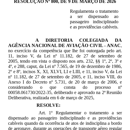
RESOLUÇÃO Nº 800, DE 9 DE MARÇO DE 2026
Regulamenta o tratamento
a ser dispensado ao
passageiro indisciplinado
e as providências cabíveis.
A DIRETORIA COLEGIADA DA
AGÊNCIA NACIONAL DE AVIAÇÃO CIVIL - ANAC
,
no exercício da competência que lhe foi outorgada pelo art.
11, inciso V, da Lei nº 11.182, de 27 de setembro de
2005, tendo em vista o disposto nos arts. 232, §§ 1º, 2º, 3º e
4º, e 288, caput, da Lei nº 7.565, de 19 de dezembro de 1986,
2º e 8º, incisos X, XI, XLVI, LI e LIII, e 11, inciso V, da Lei
nº 11.182, de 27 de setembro de 2005, e 11, inciso VIII, do
Anexo I do Decreto nº 5.731, de 20 de março de 2006, e
considerando o que consta do processo nº
00058.061730/2022-35, deliberado e aprovado na 2ª Reunião
Deliberativa, realizada em 6 de março de 2025,
RESOLVE:
Art. 1º Regulamentar o tratamento a ser
dispensado ao passageiro indisciplinado e as providências
cabíveis quando da ocorrência de atos de indisciplina a bordo
de aeronave, durante as operações de transporte aéreo regular