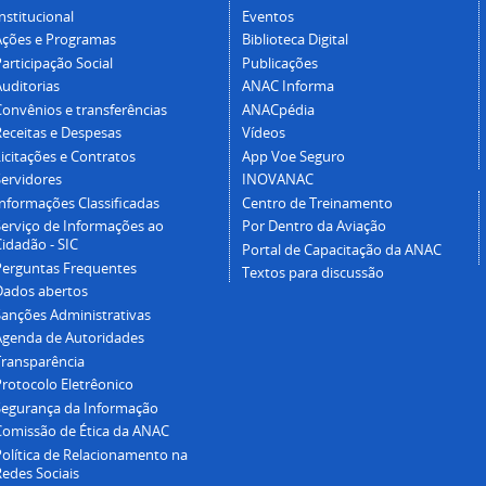
nstitucional
Eventos
Ações e Programas
Biblioteca Digital
articipação Social
Publicações
Auditorias
ANAC Informa
Convênios e transferências
ANACpédia
Receitas e Despesas
Vídeos
icitações e Contratos
App Voe Seguro
Servidores
INOVANAC
Informações Classificadas
Centro de Treinamento
Serviço de Informações ao
Por Dentro da Aviação
idadão - SIC
Portal de Capacitação da ANAC
Perguntas Frequentes
Textos para discussão
Dados abertos
Sanções Administrativas
Agenda de Autoridades
Transparência
Protocolo Eletrêonico
Segurança da Informação
Comissão de Ética da ANAC
Política de Relacionamento na
Redes Sociais