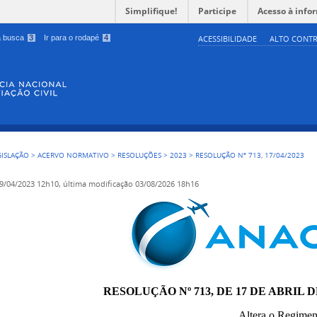
Simplifique!
Participe
Acesso à info
 a busca
3
Ir para o rodapé
4
ACESSIBILIDADE
ALTO CONTR
GISLAÇÃO
>
ACERVO NORMATIVO
>
RESOLUÇÕES
>
2023
>
RESOLUÇÃO Nº 713, 17/04/2023
9/04/2023 12h10,
última modificação
03/08/2026 18h16
RESOLUÇÃO Nº 713, DE 17 DE ABRIL DE
Altera o Regime