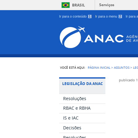
Serviços
BRASIL
Ir para o conteúdo
1
Ir para o menu
2
Ir para
VOCÊ ESTÁ AQUI:
PÁGINA INICIAL
>
ASSUNTOS
>
LE
publicado
1
LEGISLAÇÃO DA ANAC
Resoluções
RBAC e RBHA
IS e IAC
Decisões
Resoluções