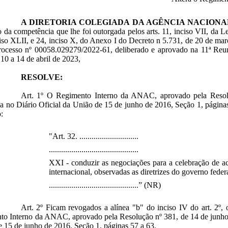
A DIRETORIA COLEGIADA DA AGÊNCIA NACIONAL
o da competência que lhe foi outorgada pelos arts. 11, inciso VII, da 
ciso XLII, e 24, inciso X, do Anexo I do Decreto n 5.731, de 20 de ma
ocesso nº 00058.029279/2022-61, deliberado e aprovado na 11ª Reuni
 10 a 14 de abril de 2023,
RESOLVE:
Art. 1º O Regimento Interno da ANAC, aprovado pela Resol
a no Diário Oficial da União de 15 de junho de 2016, Seção 1, páginas
o:
"Art. 32. .............................
............................................
XXI - conduzir as negociações para a celebração de ac
internacional, observadas as diretrizes do governo feder
............................................” (NR)
Art. 2º Ficam revogados a alínea "b" do inciso IV do art. 2º, 
o Interno da ANAC, aprovado pela Resolução nº 381, de 14 de junho 
 15 de junho de 2016, Seção 1, páginas 57 a 63.