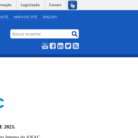
rmação
Legislação
Canais
ASTE
MAPA DO SITE
ENGLISH
Buscar no portal
Buscar no portal
YouTube
Facebook
LinkedIn
Twitter
RSS
 2023.
nto Interno da ANAC.