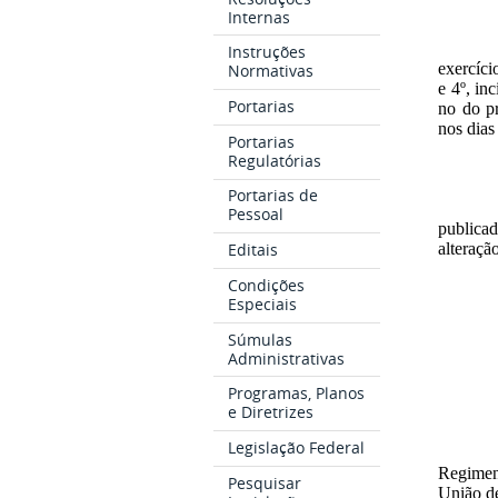
Internas
Instruções
exercíci
Normativas
e 4º, in
Portarias
no do pr
nos dias
Portarias
Regulatórias
Portarias de
Pessoal
publicad
Editais
alteraçã
Condições
Especiais
Súmulas
Administrativas
Programas, Planos
e Diretrizes
Legislação Federal
Regiment
Pesquisar
União de