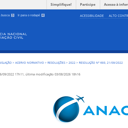
Simplifique!
Participe
Acesso à info
 a busca
3
Ir para o rodapé
4
ACESSIBILIDADE
ALTO CONTR
GISLAÇÃO
>
ACERVO NORMATIVO
>
RESOLUÇÕES
>
2022
>
RESOLUÇÃO Nº 693, 21/09/2022
6/09/2022 17h11,
última modificação
03/08/2026 18h16