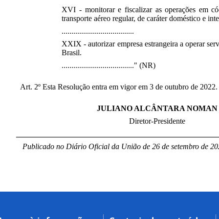
XVI - monitorar e fiscalizar as operações em c
transporte aéreo regular, de caráter doméstico e int
.....................................
XXIX - autorizar empresa estrangeira a operar serv
Brasil.
....................................." (NR)
Art. 2º Esta Resolução entra em vigor em 3 de outubro de 2022.
JULIANO ALCÂNTARA NOMAN
Diretor-Presidente
___________________________________________________
Publicado no Diário Oficial da União de 26 de setembro de 20