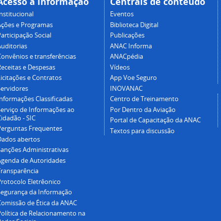
Acesso à informação
Centrais de conteúdo
nstitucional
Eventos
Ações e Programas
Biblioteca Digital
articipação Social
Publicações
Auditorias
ANAC Informa
Convênios e transferências
ANACpédia
Receitas e Despesas
Vídeos
icitações e Contratos
App Voe Seguro
Servidores
INOVANAC
Informações Classificadas
Centro de Treinamento
Serviço de Informações ao
Por Dentro da Aviação
idadão - SIC
Portal de Capacitação da ANAC
Perguntas Frequentes
Textos para discussão
Dados abertos
Sanções Administrativas
Agenda de Autoridades
Transparência
Protocolo Eletrêonico
Segurança da Informação
Comissão de Ética da ANAC
Política de Relacionamento na