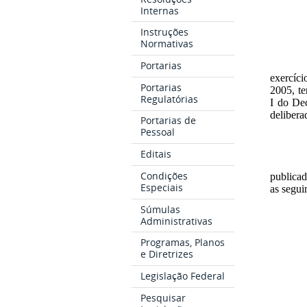
Internas
Instruções
Normativas
Portarias
exercíci
Portarias
2005, te
Regulatórias
I do De
delibera
Portarias de
Pessoal
Editais
Condições
publica
Especiais
as segui
Súmulas
Administrativas
Programas, Planos
e Diretrizes
Legislação Federal
Pesquisar