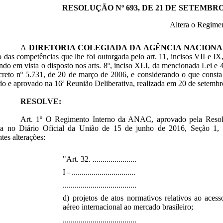
RESOLUÇÃO Nº 693, DE 21 DE SETEMBRO 
Altera o Regime
A
DIRETORIA COLEGIADA DA AGÊNCIA NACIONAL
o das competências que lhe foi outorgada pelo art. 11, incisos VII e I
ndo em vista o disposto nos arts. 8º, inciso XLI, da mencionada Lei e 
creto nº 5.731, de 20 de março de 2006, e considerando o que const
do e aprovado na 16ª Reunião Deliberativa, realizada em 20 de setemb
RESOLVE:
Art. 1º O Regimento Interno da ANAC, aprovado pela Resol
da no Diário Oficial da União de 15 de junho de 2016, Seção 1, 
ntes alterações:
"Art. 32. ......................
I - ................................
.....................................
d) projetos de atos normativos relativos ao acess
aéreo internacional ao mercado brasileiro;
.....................................