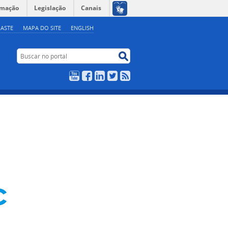
rmação
Legislação
Canais
ASTE
MAPA DO SITE
ENGLISH
Buscar no portal
Buscar no portal
YouTube
Facebook
LinkedIn
Twitter
RSS