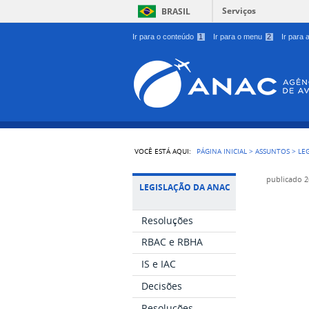
Serviços
BRASIL
Ir para o conteúdo
1
Ir para o menu
2
Ir para
VOCÊ ESTÁ AQUI:
PÁGINA INICIAL
>
ASSUNTOS
>
LE
publicado
2
LEGISLAÇÃO DA ANAC
Resoluções
RBAC e RBHA
IS e IAC
Decisões
Resoluções