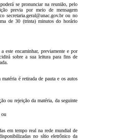
, poderá se pronunciar na reunião, pelo
crição previa por meio de mensagem
co secretaria.geral@anac.gov.br ou no
ma de 30 (trinta) minutos do horário
o a este encaminhar, previamente e por
cidirá sobre a sua leitura para fins de
iada.
 matéria é retirada de pauta e os autos
ão ou rejeição da matéria, da seguinte
; ou
tidas em tempo real na rede mundial de
isponibilizadas no sítio eletrônico da