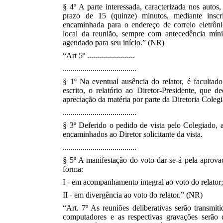
§ 4º A parte interessada, caracterizada nos autos
prazo de 15 (quinze) minutos, mediante ins
encaminhada para o endereço de correio eletrôni
local da reunião, sempre com antecedência míni
agendado para seu início.” (NR)
“Art 5º ........................
.....................................
§ 1º Na eventual ausência do relator, é facultad
escrito, o relatório ao Diretor-Presidente, que de
apreciação da matéria por parte da Diretoria Coleg
.....................................
§ 3º Deferido o pedido de vista pelo Colegiado, a
encaminhados ao Diretor solicitante da vista.
.....................................
§ 5º A manifestação do voto dar-se-á pela aprovaç
forma:
I - em acompanhamento integral ao voto do relator
II - em divergência ao voto do relator.” (NR)
“Art. 7º As reuniões deliberativas serão transmi
computadores e as respectivas gravações serão d