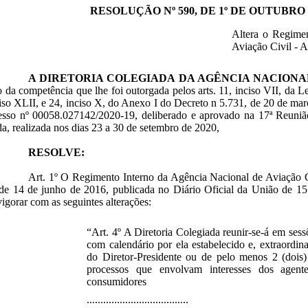
RESOLUÇÃO Nº 590, DE 1º DE OUTUBRO 
Altera o Regime
Aviação Civil -
A DIRETORIA COLEGIADA DA AGÊNCIA NACIONAL
o da competência que lhe foi outorgada pelos arts. 11, inciso VII, da 
ciso XLII, e 24, inciso X, do Anexo I do Decreto n 5.731, de 20 de ma
esso nº 00058.027142/2020-19, deliberado e aprovado na 17ª Reunião 
a, realizada nos dias 23 a 30 de setembro de 2020,
RESOLVE:
Art. 1º O Regimento Interno da Agência Nacional de Aviação
 de 14 de junho de 2016, publicada no Diário Oficial da União de 15
vigorar com as seguintes alterações:
“Art. 4º A Diretoria Colegiada reunir-se-á em sess
com calendário por ela estabelecido e, extraordi
do Diretor-Presidente ou de pelo menos 2 (dois) 
processos que envolvam interesses dos agent
consumidores
.....................................