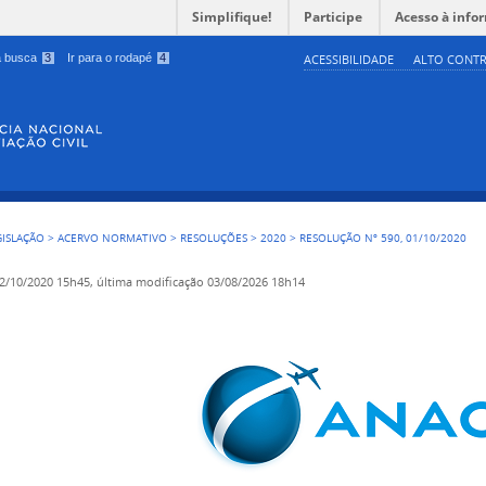
Simplifique!
Participe
Acesso à info
 a busca
3
Ir para o rodapé
4
ACESSIBILIDADE
ALTO CONTR
GISLAÇÃO
>
ACERVO NORMATIVO
>
RESOLUÇÕES
>
2020
>
RESOLUÇÃO Nº 590, 01/10/2020
2/10/2020 15h45,
última modificação
03/08/2026 18h14