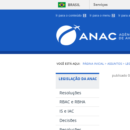
Serviços
BRASIL
Ir para o conteúdo
1
Ir para o menu
2
Ir para
VOCÊ ESTÁ AQUI:
PÁGINA INICIAL
>
ASSUNTOS
>
LE
publicado
0
LEGISLAÇÃO DA ANAC
Resoluções
RBAC e RBHA
IS e IAC
Decisões
Resoluções