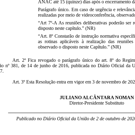
ANAC até 15 (quinze) dias após o encerramento d
Parágrafo único. Em caso de urgência e relevância
realizadas por meio de videoconferência, observad
“Art 7º-A As reuniões deliberativas poderão ser r
disposto neste capítulo.” (NR)
“Art. 8º Constarão de instrução normativa especí
as rotinas aplicáveis à realização das reuniões
observado o disposto neste Capítulo.” (NR)
Art. 2º Fica revogado o parágrafo único do art. 8º do Reg
ão nº 381, de 14 de junho de 2016, publicada no Diário Oficial da 
7.
Art. 3º Esta Resolução entra em vigor em 3 de novembro de 202
JULIANO ALCÂNTARA NOMAN
Diretor-Presidente Substituto
____________________________________________________
Publicado no Diário Oficial da União de 2 de outubro de 202