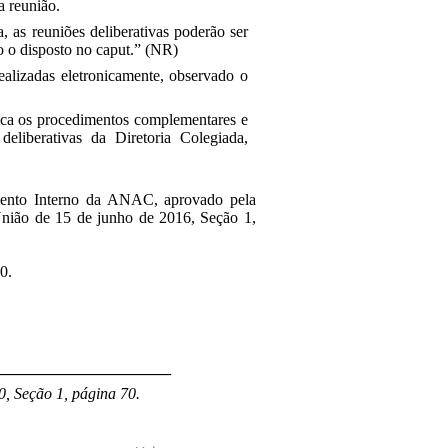
a reunião.
, as reuniões deliberativas poderão ser
o o disposto no caput.” (NR)
ealizadas eletronicamente, observado o
fica os procedimentos complementares e
 deliberativas da Diretoria Colegiada,
imento Interno da ANAC, aprovado pela
União de 15 de junho de 2016, Seção 1,
0.
______________________
0, Seção 1, página 70.