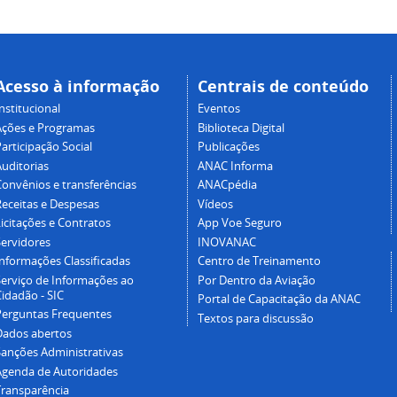
Acesso à informação
Centrais de conteúdo
nstitucional
Eventos
Ações e Programas
Biblioteca Digital
articipação Social
Publicações
Auditorias
ANAC Informa
Convênios e transferências
ANACpédia
Receitas e Despesas
Vídeos
icitações e Contratos
App Voe Seguro
Servidores
INOVANAC
Informações Classificadas
Centro de Treinamento
Serviço de Informações ao
Por Dentro da Aviação
idadão - SIC
Portal de Capacitação da ANAC
Perguntas Frequentes
Textos para discussão
Dados abertos
Sanções Administrativas
Agenda de Autoridades
Transparência