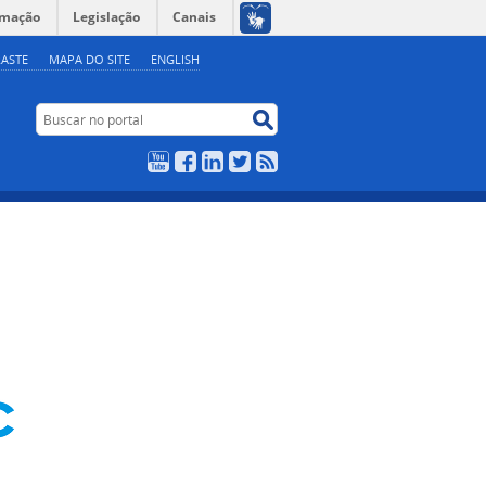
rmação
Legislação
Canais
ASTE
MAPA DO SITE
ENGLISH
Buscar no portal
Buscar no portal
YouTube
Facebook
LinkedIn
Twitter
RSS