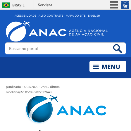
Serviços
BRASIL
Simplifique!
ACESSIBILIDADE
ALTO CONTRASTE
MAPA DO SITE
ENGLISH
Participe
Acesso à informação
Legislação
Buscar no portal
Bus
Canais
publicado
14/05/2020 12h30,
última
modificação
05/09/2022 22h48