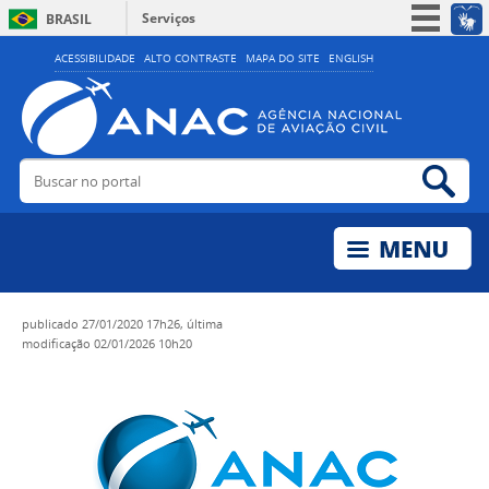
Serviços
BRASIL
Simplifique!
ACESSIBILIDADE
ALTO CONTRASTE
MAPA DO SITE
ENGLISH
Participe
Acesso à informação
Legislação
Buscar no portal
Bus
Canais
publicado
27/01/2020 17h26,
última
modificação
02/01/2026 10h20