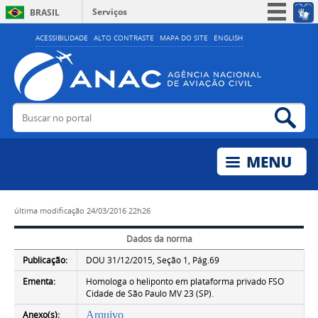
Serviços
BRASIL
Simplifique!
ACESSIBILIDADE
ALTO CONTRASTE
MAPA DO SITE
ENGLISH
Participe
Acesso à informação
Legislação
Buscar no portal
Bus
Canais
última modificação
24/03/2016 22h26
Dados da norma
Publicação:
DOU 31/12/2015, Seção 1, Pág.69
Ementa:
Homologa o heliponto em plataforma privado FSO
Cidade de São Paulo MV 23 (SP).
Anexo(s):
Arquivo