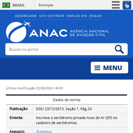
Serviços
BRASIL
Simplifique!
ACESSIBILIDADE
ALTO CONTRASTE
MAPA DO SITE
ENGLISH
Participe
Acesso à informação
Legislação
Buscar no portal
Bus
Canais
última modificação
02/09/2024 14h03
Dados da norma
Publicação:
DOU 23/12/2015, Seção 1, Pág.24
Ementa:
Inscreve o aeródromo privado Asas do Ar (DF) no
cadastro de aeródromos.
Anexo(s):
Arquivo