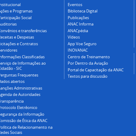
nstitucional
Eventos
Ações e Programas
Biblioteca Digital
articipação Social
Publicações
Auditorias
ANAC Informa
Convênios e transferências
ANACpédia
Receitas e Despesas
Vídeos
icitações e Contratos
App Voe Seguro
Servidores
INOVANAC
Informações Classificadas
Centro de Treinamento
Serviço de Informações ao
Por Dentro da Aviação
idadão - SIC
Portal de Capacitação da ANAC
Perguntas Frequentes
Textos para discussão
Dados abertos
Sanções Administrativas
Agenda de Autoridades
Transparência
Protocolo Eletrêonico
Segurança da Informação
Comissão de Ética da ANAC
Política de Relacionamento na
Redes Sociais