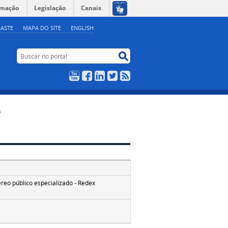
rmação
Legislação
Canais
ASTE
MAPA DO SITE
ENGLISH
Buscar no portal
Buscar no portal
YouTube
Facebook
LinkedIn
Twitter
RSS
5
reo público especializado - Redex