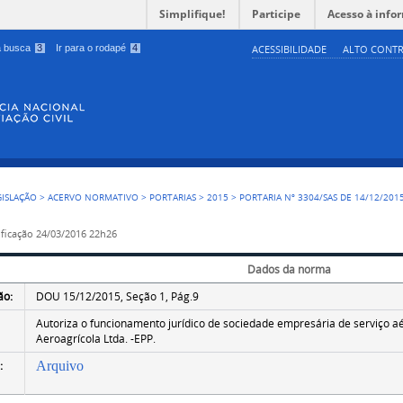
Simplifique!
Participe
Acesso à info
 a busca
3
Ir para o rodapé
4
ACESSIBILIDADE
ALTO CONTR
GISLAÇÃO
>
ACERVO NORMATIVO
>
PORTARIAS
>
2015
>
PORTARIA Nº 3304/SAS DE 14/12/201
ficação
24/03/2016 22h26
Dados da norma
ão:
DOU 15/12/2015, Seção 1, Pág.9
Autoriza o funcionamento jurídico de sociedade empresária de serviço aé
Aeroagrícola Ltda. -EPP.
:
Arquivo