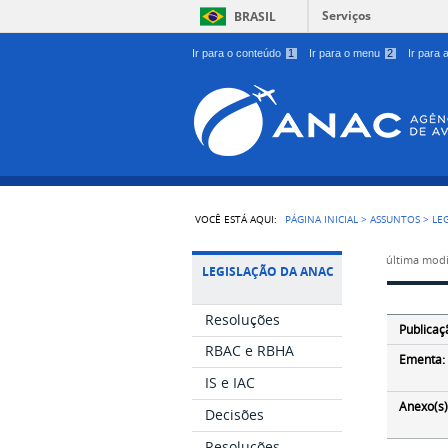
Serviços
BRASIL
Ir para o conteúdo
1
Ir para o menu
2
Ir para
VOCÊ ESTÁ AQUI:
PÁGINA INICIAL
>
ASSUNTOS
>
LE
última modi
LEGISLAÇÃO DA ANAC
Resoluções
Publicaç
RBAC e RBHA
Ementa:
IS e IAC
Anexo(s)
Decisões
Resoluções