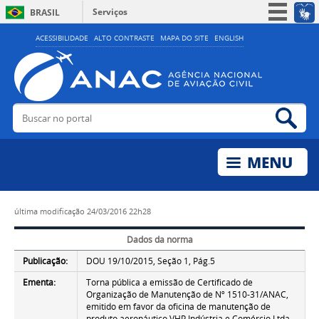
Serviços
BRASIL
Simplifique!
ACESSIBILIDADE
ALTO CONTRASTE
MAPA DO SITE
ENGLISH
Participe
Acesso à informação
Legislação
Buscar no portal
Bus
Canais
última modificação
24/03/2016 22h28
Dados da norma
Publicação:
DOU 19/10/2015, Seção 1, Pág.5
Ementa:
Torna pública a emissão de Certificado de
Organização de Manutenção de Nº 1510-31/ANAC,
emitido em favor da oficina de manutenção de
produto aeronáutico VHP Indústria e Comércio Ltda.