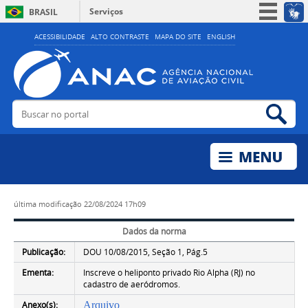
Serviços
BRASIL
Simplifique!
ACESSIBILIDADE
ALTO CONTRASTE
MAPA DO SITE
ENGLISH
Participe
Acesso à informação
Legislação
Buscar no portal
Bus
Canais
última modificação
22/08/2024 17h09
Dados da norma
Publicação:
DOU 10/08/2015, Seção 1, Pág.5
Ementa:
Inscreve o heliponto privado Rio Alpha (RJ) no
cadastro de aeródromos.
Anexo(s):
Arquivo