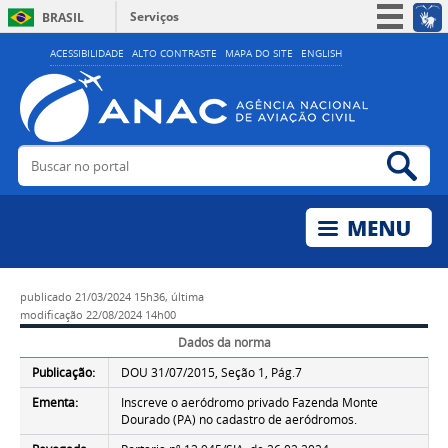
Serviços
BRASIL
Simplifique!
ACESSIBILIDADE
ALTO CONTRASTE
MAPA DO SITE
ENGLISH
Participe
Acesso à informação
Legislação
Buscar no portal
Bus
Canais
publicado
21/03/2024 15h36,
última
modificação
22/08/2024 14h00
Dados da norma
Publicação:
DOU 31/07/2015, Seção 1, Pág.7
Ementa:
Inscreve o aeródromo privado Fazenda Monte
Dourado (PA) no cadastro de aeródromos.