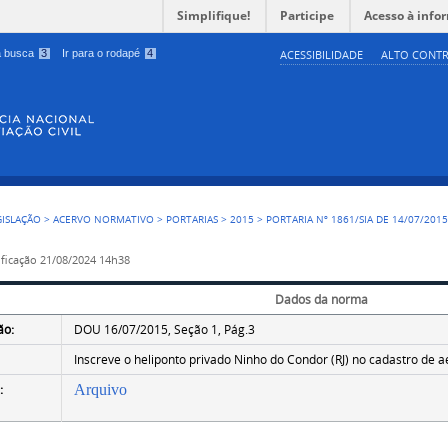
Simplifique!
Participe
Acesso à info
 a busca
3
Ir para o rodapé
4
ACESSIBILIDADE
ALTO CONTR
GISLAÇÃO
>
ACERVO NORMATIVO
>
PORTARIAS
>
2015
>
PORTARIA Nº 1861/SIA DE 14/07/201
ficação
21/08/2024 14h38
Dados da norma
ão:
DOU 16/07/2015, Seção 1, Pág.3
Inscreve o heliponto privado Ninho do Condor (RJ) no cadastro de 
:
Arquivo