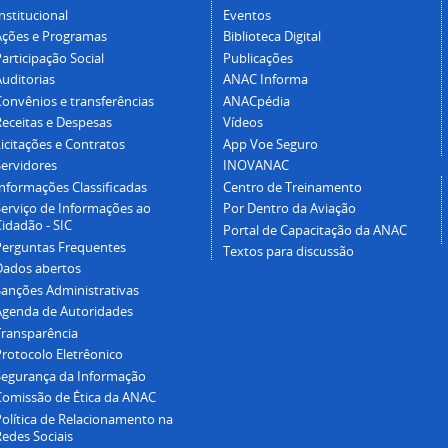
nstitucional
Eventos
Ações e Programas
Biblioteca Digital
articipação Social
Publicações
Auditorias
ANAC Informa
Convênios e transferências
ANACpédia
Receitas e Despesas
Vídeos
icitações e Contratos
App Voe Seguro
Servidores
INOVANAC
Informações Classificadas
Centro de Treinamento
Serviço de Informações ao
Por Dentro da Aviação
idadão - SIC
Portal de Capacitação da ANAC
Perguntas Frequentes
Textos para discussão
Dados abertos
Sanções Administrativas
Agenda de Autoridades
Transparência
Protocolo Eletrêonico
Segurança da Informação
Comissão de Ética da ANAC
Política de Relacionamento na
Redes Sociais