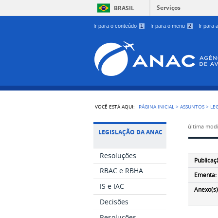
Serviços
BRASIL
Ir para o conteúdo
1
Ir para o menu
2
Ir para
VOCÊ ESTÁ AQUI:
PÁGINA INICIAL
>
ASSUNTOS
>
LE
última modi
LEGISLAÇÃO DA ANAC
Resoluções
Publicaç
RBAC e RBHA
Ementa:
IS e IAC
Anexo(s)
Decisões
Resoluções