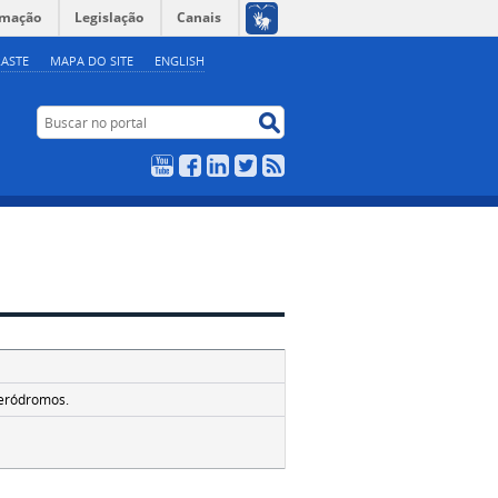
rmação
Legislação
Canais
ASTE
MAPA DO SITE
ENGLISH
Buscar no portal
Buscar no portal
YouTube
Facebook
LinkedIn
Twitter
RSS
5
aeródromos.