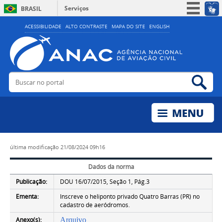
Serviços
BRASIL
Simplifique!
ACESSIBILIDADE
ALTO CONTRASTE
MAPA DO SITE
ENGLISH
Participe
Acesso à informação
Legislação
Buscar no portal
Bus
Canais
última modificação
21/08/2024 09h16
Dados da norma
Publicação:
DOU 16/07/2015, Seção 1, Pág.3
Ementa:
Inscreve o heliponto privado Quatro Barras (PR) no
cadastro de aeródromos.
Anexo(s):
Arquivo