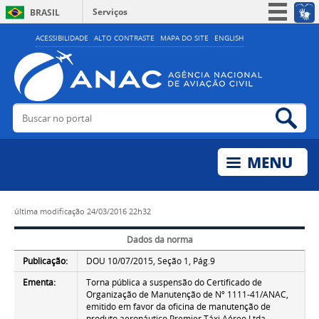
Serviços
BRASIL
Simplifique!
ACESSIBILIDADE
ALTO CONTRASTE
MAPA DO SITE
ENGLISH
Participe
Acesso à informação
Legislação
Buscar no portal
Bus
Canais
última modificação
24/03/2016 22h32
Dados da norma
Publicação:
DOU 10/07/2015, Seção 1, Pág.9
Ementa:
Torna pública a suspensão do Certificado de
Organização de Manutenção de Nº 1111-41/ANAC,
emitido em favor da oficina de manutenção de
produto aeronáutico Premier Táxi Aéreo Ltda.