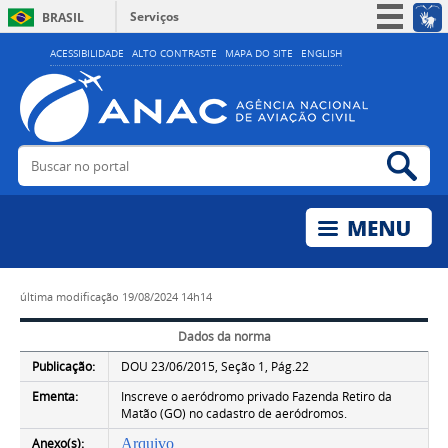
Serviços
BRASIL
Simplifique!
ACESSIBILIDADE
ALTO CONTRASTE
MAPA DO SITE
ENGLISH
Participe
Acesso à informação
Legislação
Buscar no portal
Bus
Canais
última modificação
19/08/2024 14h14
Dados da norma
Publicação:
DOU 23/06/2015, Seção 1, Pág.22
Ementa:
Inscreve o aeródromo privado Fazenda Retiro da
Matão (GO) no cadastro de aeródromos.
Anexo(s):
Arquivo