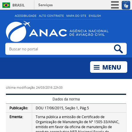
Serviços
BRASIL
Simplifique!
ACESSIBILIDADE
ALTO CONTRASTE
MAPA DO SITE
ENGLISH
Participe
Acesso à informação
Legislação
Buscar no portal
Bus
Canais
última modificação
24/03/2016 22h33
Dados da norma
Publicação:
DOU 17/06/2015, Seção 1, Pág.5
Ementa:
Torna pública a emissão de Certificado de
Organização de Manutenção de Nº 1505-33/ANAC,
emitido em favor da oficina de manutenção de
produto aeronáutico NEP-Nacional Escola de