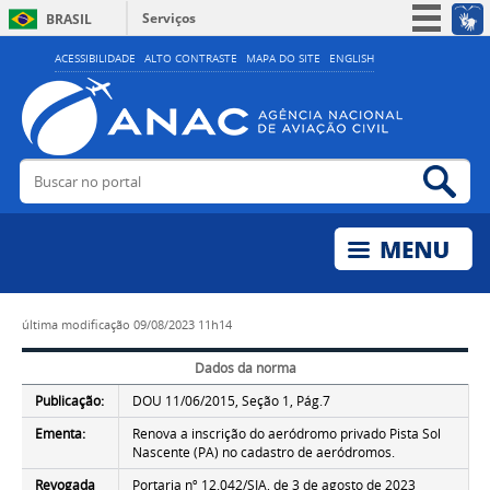
Serviços
BRASIL
Simplifique!
ACESSIBILIDADE
ALTO CONTRASTE
MAPA DO SITE
ENGLISH
Participe
Acesso à informação
Legislação
Buscar no portal
Bus
Canais
última modificação
09/08/2023 11h14
Dados da norma
Publicação:
DOU 11/06/2015, Seção 1, Pág.7
Ementa:
Renova a inscrição do aeródromo privado Pista Sol
Nascente (PA) no cadastro de aeródromos.
Revogada
Portaria nº 12.042/SIA, de 3 de agosto de 2023