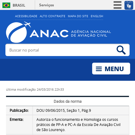
Serviços
BRASIL
Simplifique!
ACESSIBILIDADE
ALTO CONTRASTE
MAPA DO SITE
ENGLISH
Participe
Acesso à informação
Legislação
Buscar no portal
Bus
Canais
última modificação
24/03/2016 22h33
Dados da norma
Publicação:
DOU 09/06/2015, Seção 1, Pág.9
Ementa:
Autoriza o funcionamento e Homologa os cursos
práticos de PP-A e PC-A da Escola De Aviação Civil
de São Lourenço.