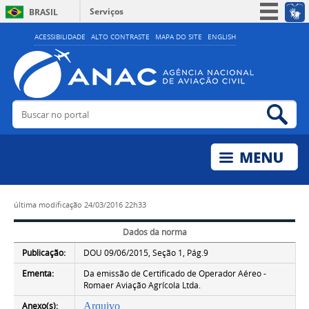
Serviços
BRASIL
Simplifique!
ACESSIBILIDADE
ALTO CONTRASTE
MAPA DO SITE
ENGLISH
Participe
Acesso à informação
Legislação
Buscar no portal
Bus
Canais
última modificação
24/03/2016 22h33
Dados da norma
Publicação:
DOU 09/06/2015, Seção 1, Pág.9
Ementa:
Da emissão de Certificado de Operador Aéreo -
Romaer Aviação Agrícola Ltda.
Anexo(s):
Arquivo