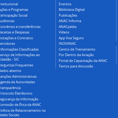
nstitucional
Eventos
Ações e Programas
Biblioteca Digital
articipação Social
Publicações
Auditorias
ANAC Informa
Convênios e transferências
ANACpédia
Receitas e Despesas
Vídeos
icitações e Contratos
App Voe Seguro
Servidores
INOVANAC
Informações Classificadas
Centro de Treinamento
Serviço de Informações ao
Por Dentro da Aviação
idadão - SIC
Portal de Capacitação da ANAC
Perguntas Frequentes
Textos para discussão
Dados abertos
Sanções Administrativas
Agenda de Autoridades
Transparência
Protocolo Eletrêonico
Segurança da Informação
Comissão de Ética da ANAC
Política de Relacionamento na
Redes Sociais