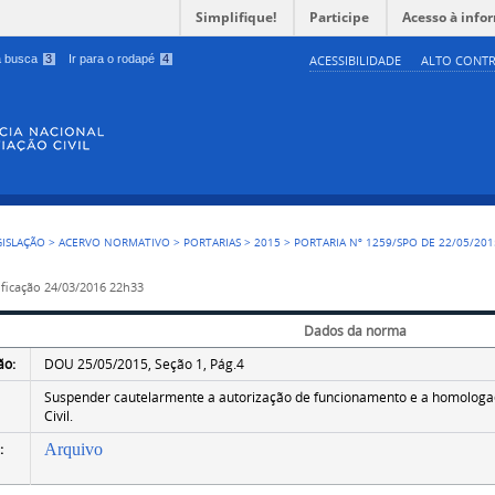
Simplifique!
Participe
Acesso à info
 a busca
3
Ir para o rodapé
4
ACESSIBILIDADE
ALTO CONTR
GISLAÇÃO
>
ACERVO NORMATIVO
>
PORTARIAS
>
2015
>
PORTARIA Nº 1259/SPO DE 22/05/201
ficação
24/03/2016 22h33
Dados da norma
ão:
DOU 25/05/2015, Seção 1, Pág.4
Suspender cautelarmente a autorização de funcionamento e a homologaç
Civil.
:
Arquivo