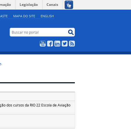
rmação
Legislação
Canais
ASTE
MAPA DO SITE
ENGLISH
Buscar no portal
Buscar no portal
YouTube
Facebook
LinkedIn
Twitter
RSS
5
ão dos cursos da RIO 22 Escola de Aviação