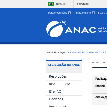
Serviços
BRASIL
Ir para o conteúdo
1
Ir para o menu
2
Ir para
VOCÊ ESTÁ AQUI:
PÁGINA INICIAL
>
ASSUNTOS
>
LE
última modi
LEGISLAÇÃO DA ANAC
Resoluções
Publicaç
RBAC e RBHA
Ementa:
IS e IAC
Anexo(s)
Decisões
Resoluções