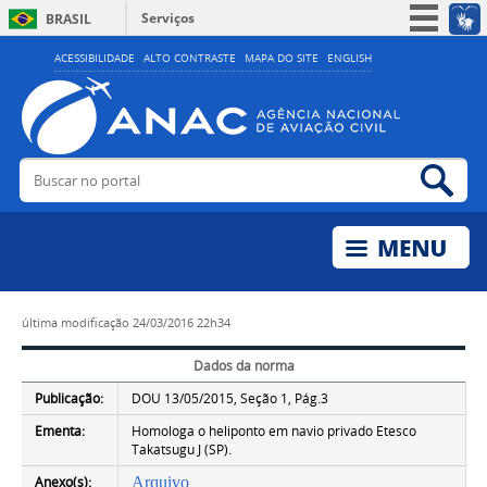
Serviços
BRASIL
Simplifique!
ACESSIBILIDADE
ALTO CONTRASTE
MAPA DO SITE
ENGLISH
Participe
Acesso à informação
Legislação
Buscar no portal
Bus
Canais
última modificação
24/03/2016 22h34
Dados da norma
Publicação:
DOU 13/05/2015, Seção 1, Pág.3
Ementa:
Homologa o heliponto em navio privado Etesco
Takatsugu J (SP).
Anexo(s):
Arquivo