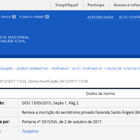
Simplifique!
Participe
Acesso à info
 a busca
3
Ir para o rodapé
4
ACESSIBILIDADE
ALTO CONTR
GISLAÇÃO
>
ACERVO NORMATIVO
>
PORTARIAS
>
2015
>
PORTARIA Nº 1109/SIA DE 12/05/201
0/12/2017 11h23,
última modificação
20/12/2017 11h28
Dados da norma
ão:
DOU 13/05/2015, Seção 1, Pág.2
Renova a inscrição do aeródromo privado Fazenda Santo Ângelo (B
a por:
Portaria nº 3315/SIA, de 2 de outubro de 2017.
:
Arquivo