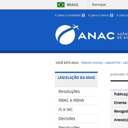
Serviços
BRASIL
Ir para o conteúdo
1
Ir para o menu
2
Ir para
VOCÊ ESTÁ AQUI:
PÁGINA INICIAL
>
ASSUNTOS
>
LE
publicado
2
LEGISLAÇÃO DA ANAC
Resoluções
Publicaç
RBAC e RBHA
Ementa:
IS e IAC
Revogad
Decisões
Anexo(s)
Resoluções