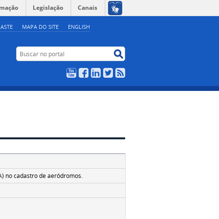
rmação
Legislação
Canais
ASTE
MAPA DO SITE
ENGLISH
Buscar no portal
Buscar no portal
YouTube
Facebook
LinkedIn
Twitter
RSS
5
A) no cadastro de aeródromos.