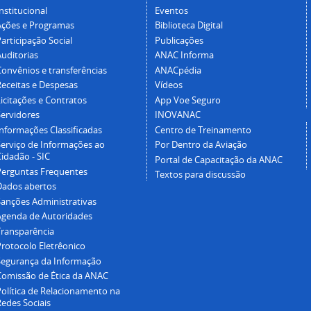
nstitucional
Eventos
Ações e Programas
Biblioteca Digital
articipação Social
Publicações
Auditorias
ANAC Informa
Convênios e transferências
ANACpédia
Receitas e Despesas
Vídeos
icitações e Contratos
App Voe Seguro
Servidores
INOVANAC
Informações Classificadas
Centro de Treinamento
Serviço de Informações ao
Por Dentro da Aviação
idadão - SIC
Portal de Capacitação da ANAC
Perguntas Frequentes
Textos para discussão
Dados abertos
Sanções Administrativas
Agenda de Autoridades
Transparência
Protocolo Eletrêonico
Segurança da Informação
Comissão de Ética da ANAC
Política de Relacionamento na
Redes Sociais