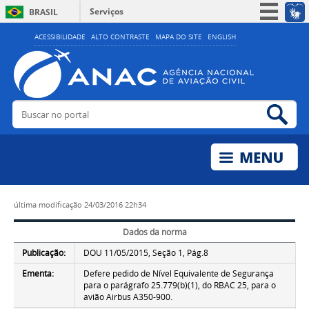
Serviços
BRASIL
Simplifique!
ACESSIBILIDADE
ALTO CONTRASTE
MAPA DO SITE
ENGLISH
Participe
Acesso à informação
Legislação
Buscar no portal
Bus
Canais
última modificação
24/03/2016 22h34
Dados da norma
Publicação:
DOU 11/05/2015, Seção 1, Pág.8
Ementa:
Defere pedido de Nível Equivalente de Segurança
para o parágrafo 25.779(b)(1), do RBAC 25, para o
avião Airbus A350-900.