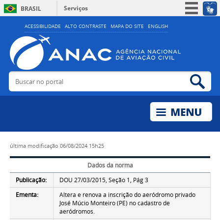
Serviços
BRASIL
Simplifique!
ACESSIBILIDADE
ALTO CONTRASTE
MAPA DO SITE
ENGLISH
Participe
Acesso à informação
Legislação
Buscar no portal
Bus
Canais
última modificação
06/08/2024 15h25
Dados da norma
Publicação:
DOU 27/03/2015, Seção 1, Pág 3
Ementa:
Altera e renova a inscrição do aeródromo privado
José Múcio Monteiro (PE) no cadastro de
aeródromos.