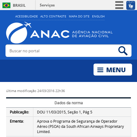
Serviços
BRASIL
Simplifique!
ACESSIBILIDADE
ALTO CONTRASTE
MAPA DO SITE
ENGLISH
Participe
Acesso à informação
Legislação
Buscar no portal
Bus
Canais
última modificação
24/03/2016 22h36
Dados da norma
Publicação:
DOU 11/03/2015, Seção 1, Pág 5
Ementa:
Aprova o Programa de Segurança de Operador
Aéreo (PSOA) da South African Airways Proprietary
Limited.