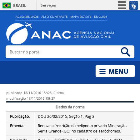
Serviços
BRASIL
Simplifique!
ACESSIBILIDADE
ALTO CONTRASTE
MAPA DO SITE
ENGLISH
Participe
Acesso à informação
Legislação
Buscar no portal
Bus
Canais
publicado
18/11/2016 15h25,
última
modificação
18/11/2016 15h27
Dados da norma
Publicação:
DOU 20/02/2015, Seção 1, Pág 3
Ementa:
Renova a inscrição do heliponto privado Mineração
Serra Grande (GO) no cadastro de aeródromos.