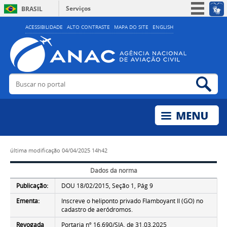
Serviços
BRASIL
Simplifique!
ACESSIBILIDADE
ALTO CONTRASTE
MAPA DO SITE
ENGLISH
Participe
Acesso à informação
Legislação
Buscar no portal
Bus
Canais
última modificação
04/04/2025 14h42
Dados da norma
Publicação:
DOU 18/02/2015, Seção 1, Pág 9
Ementa:
Inscreve o heliponto privado Flamboyant II (GO) no
cadastro de aeródromos.
Revogada
Portaria nº 16.690/SIA, de 31.03.2025