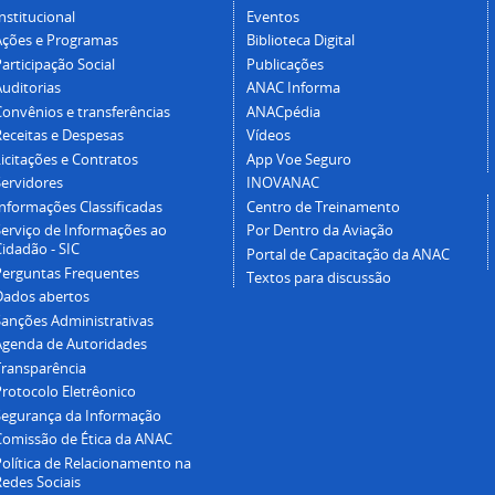
nstitucional
Eventos
Ações e Programas
Biblioteca Digital
articipação Social
Publicações
Auditorias
ANAC Informa
Convênios e transferências
ANACpédia
Receitas e Despesas
Vídeos
icitações e Contratos
App Voe Seguro
Servidores
INOVANAC
Informações Classificadas
Centro de Treinamento
Serviço de Informações ao
Por Dentro da Aviação
idadão - SIC
Portal de Capacitação da ANAC
Perguntas Frequentes
Textos para discussão
Dados abertos
Sanções Administrativas
Agenda de Autoridades
Transparência
Protocolo Eletrêonico
Segurança da Informação
Comissão de Ética da ANAC
Política de Relacionamento na
Redes Sociais