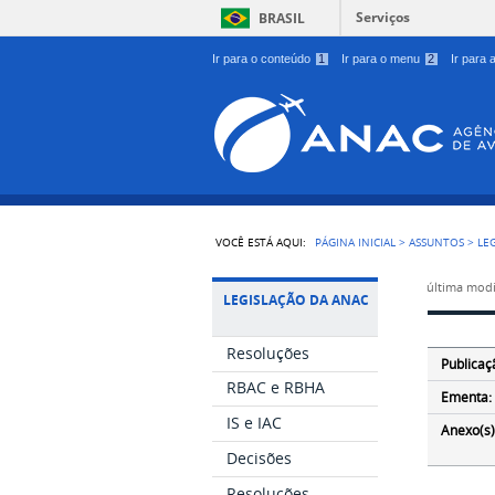
Serviços
BRASIL
Ir para o conteúdo
1
Ir para o menu
2
Ir para
VOCÊ ESTÁ AQUI:
PÁGINA INICIAL
>
ASSUNTOS
>
LE
última modi
LEGISLAÇÃO DA ANAC
Resoluções
Publicaç
RBAC e RBHA
Ementa:
IS e IAC
Anexo(s)
Decisões
Resoluções