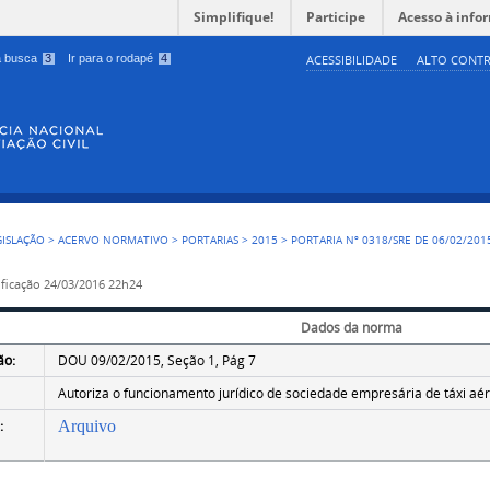
Simplifique!
Participe
Acesso à info
 a busca
3
Ir para o rodapé
4
ACESSIBILIDADE
ALTO CONTR
GISLAÇÃO
>
ACERVO NORMATIVO
>
PORTARIAS
>
2015
>
PORTARIA Nº 0318/SRE DE 06/02/201
ficação
24/03/2016 22h24
Dados da norma
ão:
DOU 09/02/2015, Seção 1, Pág 7
Autoriza o funcionamento jurídico de sociedade empresária de táxi aére
:
Arquivo