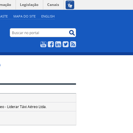
rmação
Legislação
Canais
ASTE
MAPA DO SITE
ENGLISH
Buscar no portal
Buscar no portal
YouTube
Facebook
LinkedIn
Twitter
RSS
5
o - Liderar Táxi Aéreo Ltda.