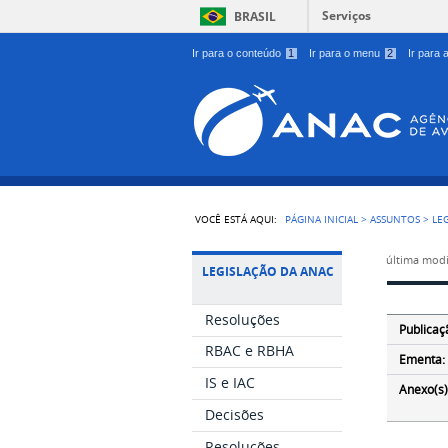
Serviços
BRASIL
Ir para o conteúdo
1
Ir para o menu
2
Ir para
VOCÊ ESTÁ AQUI:
PÁGINA INICIAL
>
ASSUNTOS
>
LE
última modi
LEGISLAÇÃO DA ANAC
Resoluções
Publicaç
RBAC e RBHA
Ementa:
IS e IAC
Anexo(s)
Decisões
Resoluções