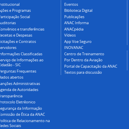
nstitucional
Eventos
Ações e Programas
Biblioteca Digital
articipação Social
Publicações
Auditorias
ANAC Informa
Convênios e transferências
ANACpédia
Receitas e Despesas
Vídeos
icitações e Contratos
App Voe Seguro
Servidores
INOVANAC
Informações Classificadas
Centro de Treinamento
Serviço de Informações ao
Por Dentro da Aviação
idadão - SIC
Portal de Capacitação da ANAC
Perguntas Frequentes
Textos para discussão
Dados abertos
Sanções Administrativas
Agenda de Autoridades
Transparência
Protocolo Eletrêonico
Segurança da Informação
Comissão de Ética da ANAC
Política de Relacionamento na
Redes Sociais