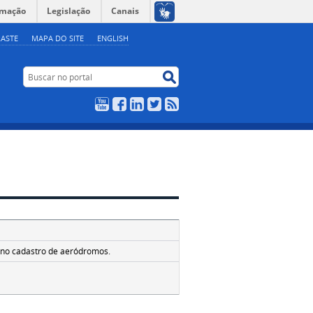
rmação
Legislação
Canais
ASTE
MAPA DO SITE
ENGLISH
Buscar no portal
Buscar no portal
YouTube
Facebook
LinkedIn
Twitter
RSS
5
) no cadastro de aeródromos.