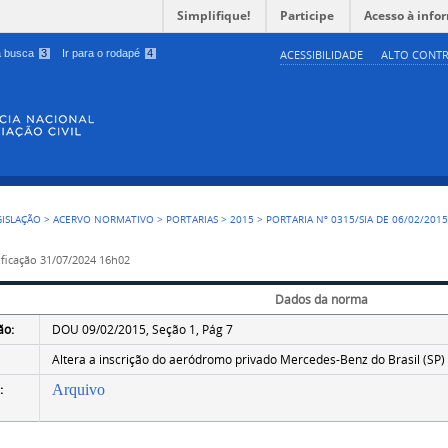
Simplifique!
Participe
Acesso à info
 a busca
3
Ir para o rodapé
4
ACESSIBILIDADE
ALTO CONTR
GISLAÇÃO
>
ACERVO NORMATIVO
>
PORTARIAS
>
2015
>
PORTARIA Nº 0315/SIA DE 06/02/201
ficação
31/07/2024 16h02
Dados da norma
ão:
DOU 09/02/2015, Seção 1, Pág 7
Altera a inscrição do aeródromo privado Mercedes-Benz do Brasil (SP
:
Arquivo