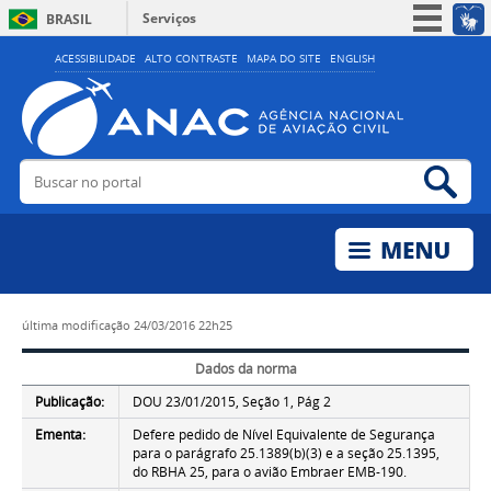
Serviços
BRASIL
Simplifique!
ACESSIBILIDADE
ALTO CONTRASTE
MAPA DO SITE
ENGLISH
Participe
Acesso à informação
Legislação
Buscar no portal
Bus
Canais
última modificação
24/03/2016 22h25
Dados da norma
Publicação:
DOU 23/01/2015, Seção 1, Pág 2
Ementa:
Defere pedido de Nível Equivalente de Segurança
para o parágrafo 25.1389(b)(3) e a seção 25.1395,
do RBHA 25, para o avião Embraer EMB-190.