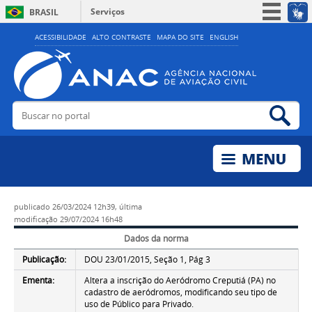
Serviços
BRASIL
Simplifique!
ACESSIBILIDADE
ALTO CONTRASTE
MAPA DO SITE
ENGLISH
Participe
Acesso à informação
Legislação
Buscar no portal
Bus
Canais
publicado
26/03/2024 12h39,
última
modificação
29/07/2024 16h48
Dados da norma
Publicação:
DOU 23/01/2015, Seção 1, Pág 3
Ementa:
Altera a inscrição do Aeródromo Creputiá (PA) no
cadastro de aeródromos, modificando seu tipo de
uso de Público para Privado.