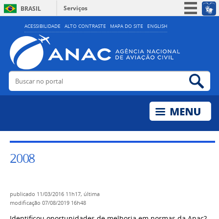
Serviços
BRASIL
Simplifique!
ACESSIBILIDADE
ALTO CONTRASTE
MAPA DO SITE
ENGLISH
Participe
Acesso à informação
Legislação
Buscar no portal
Bus
Canais
2008
publicado
11/03/2016 11h17,
última
modificação
07/08/2019 16h48
Identificou oportunidades de melhoria em normas da Anac?