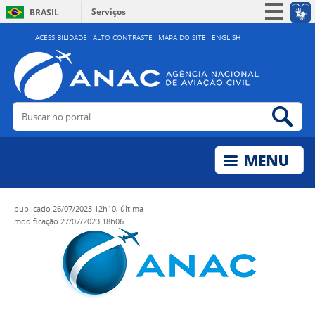
Serviços
BRASIL
Simplifique!
ACESSIBILIDADE
ALTO CONTRASTE
MAPA DO SITE
ENGLISH
Participe
Acesso à informação
Legislação
Buscar no portal
Bus
Canais
publicado
26/07/2023 12h10,
última
modificação
27/07/2023 18h06