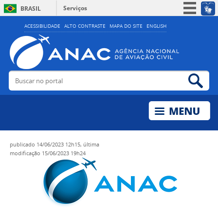
Serviços
BRASIL
Simplifique!
ACESSIBILIDADE
ALTO CONTRASTE
MAPA DO SITE
ENGLISH
Participe
Acesso à informação
Legislação
Buscar no portal
Bus
Canais
publicado
14/06/2023 12h15,
última
modificação
15/06/2023 19h24