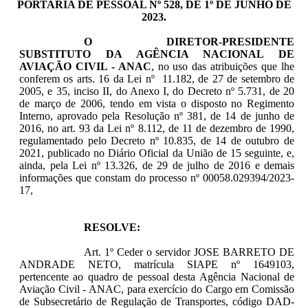
PORTARIA DE PESSOAL Nº 528, DE 1º DE JUNHO DE
2023.
O DIRETOR-PRESIDENTE
SUBSTITUTO DA AGÊNCIA NACIONAL DE
AVIAÇÃO CIVIL - ANAC
, no uso das atribuições que lhe
conferem os arts. 16 da Lei nº 11.182, de 27 de setembro de
2005, e 35, inciso II, do Anexo I, do Decreto nº 5.731, de 20
de março de 2006, tendo em vista o disposto no Regimento
Interno, aprovado pela Resolução nº 381, de 14 de junho de
2016, no art. 93 da Lei nº 8.112, de 11 de dezembro de 1990,
regulamentado pelo Decreto nº 10.835, de 14 de outubro de
2021, publicado no Diário Oficial da União de 15 seguinte, e,
ainda, pela Lei nº 13.326, de 29 de julho de 2016 e demais
informações que constam do processo nº 00058.029394/2023-
17,
RESOLVE:
Art. 1º Ceder o servidor JOSE BARRETO DE
ANDRADE NETO, matrícula SIAPE nº 1649103,
pertencente ao quadro de pessoal desta Agência Nacional de
Aviação Civil - ANAC, para exercício do
Cargo em Comissão
de Subsecretário de Regulação de Transportes, código DAD-