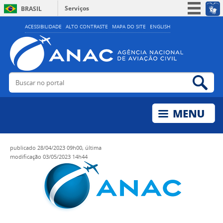
Serviços
BRASIL
Simplifique!
ACESSIBILIDADE
ALTO CONTRASTE
MAPA DO SITE
ENGLISH
Participe
Acesso à informação
Legislação
Buscar no portal
Bus
Canais
publicado
28/04/2023 09h00,
última
modificação
03/05/2023 14h44