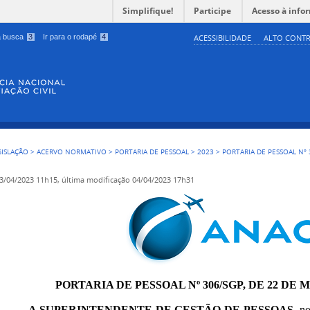
Simplifique!
Participe
Acesso à info
 a busca
3
Ir para o rodapé
4
ACESSIBILIDADE
ALTO CONTR
GISLAÇÃO
>
ACERVO NORMATIVO
>
PORTARIA DE PESSOAL
>
2023
>
PORTARIA DE PESSOAL Nº 
3/04/2023 11h15,
última modificação
04/04/2023 17h31
PORTARIA DE PESSOAL Nº 306/SGP, DE 22 DE 
A SUPERINTENDENTE DE GESTÃO DE PESSOAS
, n