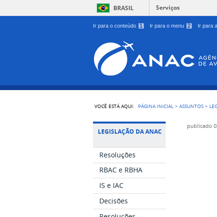
Serviços
BRASIL
Ir para o conteúdo
1
Ir para o menu
2
Ir para
VOCÊ ESTÁ AQUI:
PÁGINA INICIAL
>
ASSUNTOS
>
LE
publicado
0
LEGISLAÇÃO DA ANAC
Resoluções
RBAC e RBHA
IS e IAC
Decisões
Resoluções