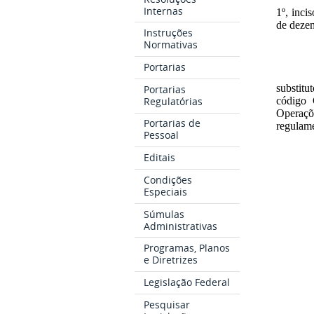
Internas
1º, inci
de deze
Instruções
Normativas
Portarias
substitu
Portarias
Regulatórias
código 
Operaçõ
Portarias de
regulame
Pessoal
Editais
Condições
Especiais
Súmulas
Administrativas
Programas, Planos
e Diretrizes
Legislação Federal
Pesquisar