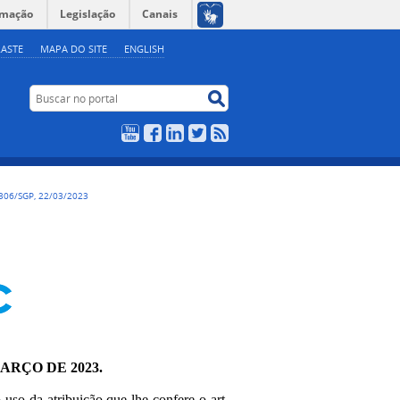
rmação
Legislação
Canais
ASTE
MAPA DO SITE
ENGLISH
Buscar no portal
Buscar no portal
YouTube
Facebook
LinkedIn
Twitter
RSS
306/SGP, 22/03/2023
MARÇO DE 2023.
o uso da atribuição que lhe confere o art.