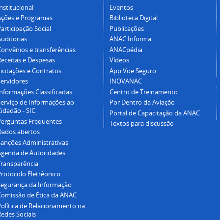
nstitucional
Eventos
Ações e Programas
Biblioteca Digital
articipação Social
Publicações
Auditorias
ANAC Informa
Convênios e transferências
ANACpédia
Receitas e Despesas
Vídeos
icitações e Contratos
App Voe Seguro
Servidores
INOVANAC
Informações Classificadas
Centro de Treinamento
Serviço de Informações ao
Por Dentro da Aviação
idadão - SIC
Portal de Capacitação da ANAC
Perguntas Frequentes
Textos para discussão
Dados abertos
Sanções Administrativas
Agenda de Autoridades
Transparência
Protocolo Eletrêonico
Segurança da Informação
Comissão de Ética da ANAC
Política de Relacionamento na
Redes Sociais