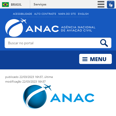
Serviços
BRASIL
Simplifique!
ACESSIBILIDADE
ALTO CONTRASTE
MAPA DO SITE
ENGLISH
Participe
Acesso à informação
Legislação
Buscar no portal
Bus
Canais
publicado
22/03/2023 16h37,
última
modificação
22/03/2023 16h37