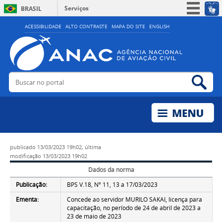
Serviços
BRASIL
Simplifique!
ACESSIBILIDADE
ALTO CONTRASTE
MAPA DO SITE
ENGLISH
Participe
Acesso à informação
Legislação
Buscar no portal
Bus
Canais
publicado
13/03/2023 19h02,
última
modificação
13/03/2023 19h02
Dados da norma
Publicação:
BPS V.18, Nº 11, 13 a 17/03/2023
Ementa:
Concede ao servidor MURILO SAKAI, licença para
capacitação, no período de 24 de abril de 2023 a
23 de maio de 2023