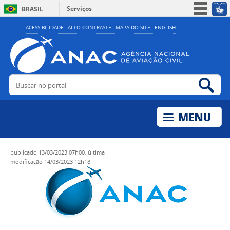
Serviços
BRASIL
Simplifique!
ACESSIBILIDADE
ALTO CONTRASTE
MAPA DO SITE
ENGLISH
Participe
Acesso à informação
Legislação
Buscar no portal
Bus
Canais
publicado
13/03/2023 07h00,
última
modificação
14/03/2023 12h18