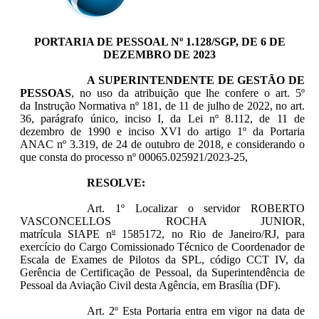
PORTARIA DE PESSOAL Nº 1.128/SGP, DE 6 DE
DEZEMBRO DE 2023
A SUPERINTENDENTE DE GESTÃO DE
PESSOAS
, no uso da atribuição que lhe confere o art. 5º
da Instrução Normativa nº 181, de 11 de julho de 2022, no art.
36, parágrafo único, inciso I, da Lei nº 8.112, de 11 de
dezembro de 1990 e inciso XVI do artigo 1º da Portaria
ANAC nº 3.319, de 24 de outubro de 2018, e considerando o
que consta do processo nº 00065.025921/2023-25,
RESOLVE:
Art. 1º Localizar o servidor ROBERTO
VASCONCELLOS ROCHA JUNIOR
,
matrícula SIAPE n
º
1585172
,
no Rio de Janeiro/RJ, para
exercício do Cargo Comissionado Técnico de Coordenador de
Escala de Exames de Pilotos da SPL, código CCT IV, da
Gerência de Certificação de Pessoal, da Superintendência de
Pessoal da Aviação Civil desta Agência, em Brasília (DF).
Art. 2º Esta Portaria entra em vigor na data de