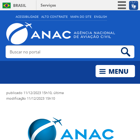
Serviços
BRASIL
Simplifique!
ACESSIBILIDADE
ALTO CONTRASTE
MAPA DO SITE
ENGLISH
Participe
Acesso à informação
Legislação
Buscar no portal
Bus
Canais
publicado
11/12/2023 15h10,
última
modificação
11/12/2023 15h10